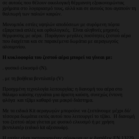
σε αυτούς που θέλουν οικολογική θέρμανση εξοικονομώντας
χρήματα στο λογαριασμό τους, αλλά και σε αυτούς που αγαπούν τη
θαλπωρή των παλιών καιρών.
Μονομπόκ εστίες υψηλών αποδόσεων με συρόμενη πόρτα
εξαιρετικά απλές και ορθολογικές. Είναι αληθινές μηχανές
θέρμανσης με αέρα. Παράγουν μεγάλες ποσότητες ζεστού αέρα
που διαχέεται και σε παρακέμενα δωμάτια με αεραγωγούς
αλουμινίου.
Η κυκλοφορία του ζεστού αέρα μπορεί να γίνεαι με:
. φυσικό ελκυσμό (Ν).
. με τη βοήθεια βεντιλατέρ (V)
Προηγμένη τεχνολογία λειτουργίας: η διανομή του αέρα στο
θάλαμο καύσης εγγυάται μια άριστη καύση, συνεχώς έντονη
φλόγα και τζάμι καθαρό για μακρό διάστημα.
Με τα ειδικά Kit αεραγωγών μπορούνε να ζεστάνουμε μέχρι δύ/
τέσσερα δωμάτια εκτός αυτού που λειτουργεί το τζάκι. Η διανομή
του ζεστού αέρα γίνεται με φυσικό ελκυσμό ή με χρήση
βεντιλατέρ (ειδικό kit αξεσουάρ).
H εστίες είναι πιστοποιημένες σύμφωνα με ις διατάξεις ΕΝ 13229