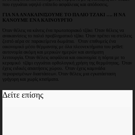
που εγγυάται υψηλό επίπεδο ασφάλειας και απόδοσεις.
ΓΙΑ ΝΑ ΑΝΑΚΑΙΝΙΣΟΥΜΕ ΤΟ ΠΑΛΙΟ ΤΖΑΚΙ …. Η ΝΑ
ΚΑΝΟΥΜΕ ΕΝΑ ΚΑΙΝΟΥΡΓΙΟ
Όταν θέλεις να κάνεις ένα πρωτοποριακό τζάκι Όταν θέλεις να
ανακαινίσεις το παλιό προβληματικό τζάκι Όταν πρέπει να στείλεις
ζεστό αέρα σε παρακείμενα δωμάτια. Όταν επιθυμείς ένα
οικονομικό μέσο θέρμανσης με όλα πλεονεκτήματα του pellet:
αυτονομία ακόμη και μερικών ημερών και αυτόματη
λειτουργία. Όταν θέλεις ασφάλεια και οικονομία: η πόρτα με το
κεραμικό τζάμι εγγυάται ορθολογική χρήση της θερμότητας. Όταν
έχεις ειδικές απαιτήσεις χώρου. Όταν έχεις καμινάδα
περιορισμένων διαστάσεων. Όταν θέλεις μια εγκατάσταση
γρήγορη και χωρίς κτισίματα.
Δείτε επίσης