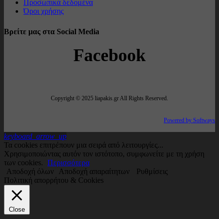
Προσωπικά δεδομένα
Όροι χρήσης
Βρείτε μας στα Social Media
Facebook
Copyright © 2025 liapakis.gr All Rights Reserved.
Powered by Softways
keyboard_arrow_up
Τα cookies επιτρέπουν μια σειρά από λειτουργίες...
Χρησιμοποιώντας αυτόν τον ιστότοπο, συμφωνείτε με τη χρήση
των cookies.
Περισσότερα
Αποδοχή όλων
Αποδοχή απαραίτητων
Ρυθμίσεις
Πολιτική απορρήτου & Cookies
Close