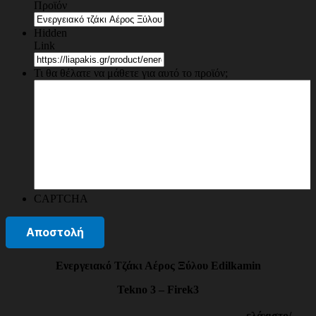
Προϊόν
Hidden
Link
Τι θα θέλατε να μάθετε για αυτό το προϊόν;
CAPTCHA
Ενεργειακό Τζάκι Αέρος Ξύλου Edilkamin
Tekno 3 – Firek3
ελάχιστο/