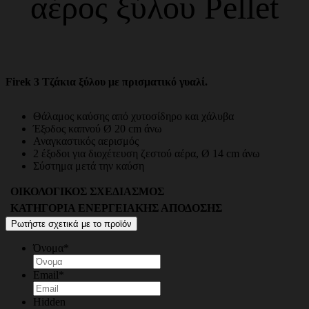
αέρος ξύλου Pellet
Firek 3 Tζάκια ξύλου με πρισματικό γυαλί.
Θάλαμος καύσης από χυτοσίδηρο και χάλυβα
Έξοδος καπνού Ø 20 cm άνω
Αναγκαστικός αερισμός
2 έξοδοι για διοχέτευση ζεστού αέρα, Ø 14 cm άνω
Σύστημα μετά την καύση
ΟΙΚΟΛΟΓΙΚΟΣ ΣΧΕΔΙΑΣΜΟΣ
ΚΑΤΗΓΟΡΙΑ ΕΝΕΡΓΕΙΑΚΗΣ ΑΠΟΔΟΣΗΣ
Ρωτήστε σχετικά με το προϊόν
Όνομα
*
Email
*
Hidden