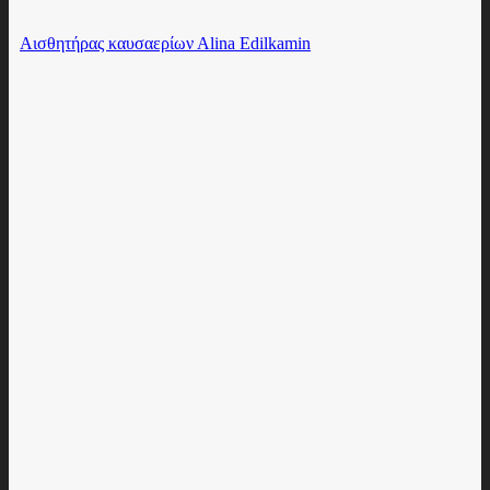
Aισθητήρας καυσαερίων Αlina Edilkamin