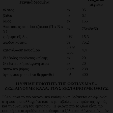
Τεχνικά δεδομένα
μέγιστο
πλάτος
εκ.
95
βάθος
εκ.
62
ύψος
εκ.
155
Διαστάσεις στομίου τζακιού (Π x Β x
εκ.
75x48x50
Υ)
χρήσιμη έξοδος
kW
15,3
αποδοτικότητα
%
75,2
κιλά/
κατανάλωση καυσίμου
4,4
ώρα
Ø έξοδος προϊόντος καύσης
εκ.
20
Ø εξωτερική εισαγωγή αέρα
εκ.
20
συνολικό βάρος
κιλά
238
όγκος που μπορεί να θερμανθεί
m³
400
Η ΥΨΗΛΗ ΠΟΙΟΤΗΤΑ ΤΗΣ ΦΩΤΙΑΣ ΜΑΣ –
ΖΕΣΤΑΙΝΟΥΜΕ ΚΑΛΑ, ΤΟΥΣ ΖΕΣΤΑΙΝΟΥΜΕ ΟΛΟΥΣ
.
Ξύλο, είναι το πιό οικονομικό καύσιμο και βρίσκεται σε αφθονία
στη φύση, απαλλαγμένο από τις μεταβολές των τιμών της αγοράς
και τη δυναμική του εμπορίου. Η φλόγα από το ξύλο είναι πιο
φυσική και τα προϊόντα με καύσιμο το ξύλο απευθύνονται όχι μόνο