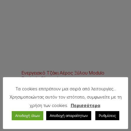
Ενεργειακό Tζάκι Aέρος Ξύλου Modulo
Penisola Climacalor
Τα cookies επιτρέπουν μια σειρά από λειτουργίες...
Δείτε περισσότερα
Χρησιμοποιώντας αυτόν τον ιστότοπο, συμφωνείτε με τη
χρήση των cookies.
Περισσότερα
Αποδοχή όλων
Αποδοχή απαραίτητων
Ρυθμίσεις