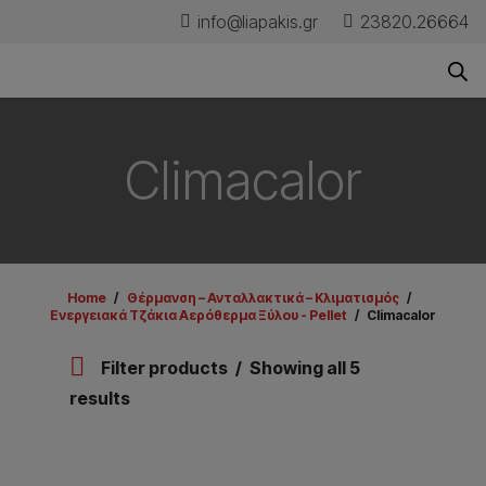
info@liapakis.gr
23820.26664
Climacalor
Home
/
Θέρμανση – Ανταλλακτικά – Κλιματισμός
/
Ενεργειακά Τζάκια Αερόθερμα Ξύλου - Pellet
/
Climacalor
Filter products
Showing all 5
results