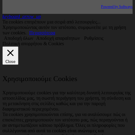
Powered by Softways
keyboard_arrow_up
Τα cookies επιτρέπουν μια σειρά από λειτουργίες...
Χρησιμοποιώντας αυτόν τον ιστότοπο, συμφωνείτε με τη χρήση
των cookies.
Περισσότερα
Αποδοχή όλων
Αποδοχή απαραίτητων
Ρυθμίσεις
Πολιτική απορρήτου & Cookies
Close
Χρησιμοποιούμε Cookies
Χρησιμοποιούμε cookies για την καλύτερη δυνατή λειτουργίας της
ιστοσελίδας μας, τη σωστή περιήγηση του χρήστη, τη σύνδεση και
τη μετακίνηση στις σελίδες καθώς και για την παροχή
διαφημιστικού περιεχομένου.
Τα cookies χρησιμοποιούνται επίσης, για να αναλύσουμε πώς οι
επισκέπτες χρησιμοποιούν τον ιστότοπο μας, πώς περιηγούνται ή
αν αντιμετωπίζουν κάποιο πρόβλημα. Όλες οι πληροφορίες που
συλλέγονται από αυτά τα cookies είναι ανώνυμες και