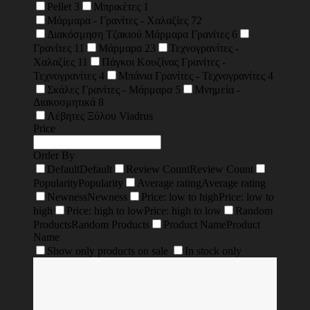
Pellet
3
Μπρικέτες
1
Μάρμαρα - Γρανίτες - Χαλαζίες
72
Διακόσμηση Τζακιού Μάρμαρα Γρανίτες
6
Γρανίτες
11
Μάρμαρα
23
Τεχνογρανίτες -
Χαλαζίες
11
Πάγκοι Κουζίνας Γρανίτες -
Τεχνογρανίτες
4
Μπάνια Γρανίτες - Τεχνογρανίτες
4
Σκάλες Γρανίτες - Μάρμαρα
5
Μνημεία -
Διακοσμητικά
8
Λέβητες Ξύλου Viadrus
Price
Order By
Default
Default
Review Count
Review Count
Popularity
Popularity
Average rating
Average rating
Newness
Newness
Price: low to high
Price: low to
high
Price: high to low
Price: high to low
Random
Products
Random Products
Product Name
Product
Name
Show only products on sale
In stock only