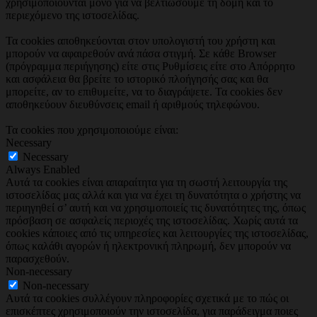
χρησιμοποιούνται μόνο για να βελτιώσουμε τη δομή και το
περιεχόμενο της ιστοσελίδας.
Τα cookies αποθηκεύονται στον υπολογιστή του χρήστη και
μπορούν να αφαιρεθούν ανά πάσα στιγμή. Σε κάθε Browser
(πρόγραμμα περιήγησης) είτε στις Ρυθμίσεις είτε στο Απόρρητο
και ασφάλεια θα βρείτε το ιστορικό πλοήγησής σας και θα
μπορείτε, αν το επιθυμείτε, να το διαγράψετε. Τα cookies δεν
αποθηκεύουν διευθύνσεις email ή αριθμούς τηλεφώνου.
Τα cookies που χρησιμοποιούμε είναι:
Necessary
Necessary
Always Enabled
Αυτά τα cookies είναι απαραίτητα για τη σωστή λειτουργία της
ιστοσελίδας μας αλλά και για να έχει τη δυνατότητα ο χρήστης να
περιηγηθεί σ’ αυτή και να χρησιμοποιείς τις δυνατότητες της, όπως
πρόσβαση σε ασφαλείς περιοχές της ιστοσελίδας. Χωρίς αυτά τα
cookies κάποιες από τις υπηρεσίες και λειτουργίες της ιστοσελίδας,
όπως καλάθι αγορών ή ηλεκτρονική πληρωμή, δεν μπορούν να
παρασχεθούν.
Non-necessary
Non-necessary
Αυτά τα cookies συλλέγουν πληροφορίες σχετικά με το πώς οι
επισκέπτες χρησιμοποιούν την ιστοσελίδα, για παράδειγμα ποιες