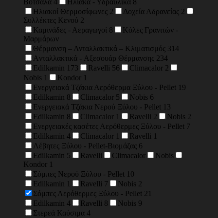
Βότσαλα
4
Ηλιακά - Υδραυλικά
8
Ηλιακοί Θερμοσίφωνες
2
Δοχεία Αδρανείας
2
Συλλέκτες Κενού
2
Καμινάδες - Αεραγωγοί
8
Κόλες Γρανιτών -
Μαρμάρων
Θέρμανση – Ανταλλακτικά – Κλιματισμός
314
Aνταλλακτικά - Aξεσουάρ Θέρμανσης
234
Edilkamin
173
Ravelli
56
Climacalor
2
Nobis
1
Kondor
1
Ενεργειακά Τζάκια Αερόθερμα Ξύλου - Pellet
19
Edilkamin
8
Climacalor
5
Nobis
6
Ενεργειακά Τζάκια Νερού Ξύλου - Pellet
13
Edilkamin
8
Climacalor
1
Ravelli
2
Nobis
2
Ενεργειακές κασέτες Αερόθερμες Ξύλου - Pellet
7
Edilkamin
4
Climacalor
1
Ravelli
1
Λέβητες Ξύλου - Pellet-Βιομάζας
6
Εdilkamin
5
Ravelli
Climacalor
Nobis
Κondor
1
Σόμπες Νερού Ξύλου - Pellet
10
Edilkamin
1
Ravelli
7
Nobis
2
Σόμπες Αερόθερμες Ξύλου - Pellet
21
Edilkamin
4
Ravelli
8
Nobis
9
Στερεά Καύσιμα
4