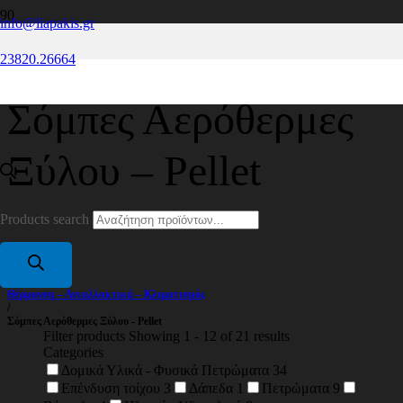
info@liapakis.gr
23820.26664
Σόμπες Αερόθερμες
Ξύλου – Pellet
Products search
Home
/
Θέρμανση – Ανταλλακτικά – Κλιματισμός
/
Σόμπες Αερόθερμες Ξύλου - Pellet
Filter products
Showing 1 - 12 of 21 results
Categories
Δομικά Υλικά - Φυσικά Πετρώματα
34
Επένδυση τοίχου
3
Δάπεδα
1
Πετρώματα
9