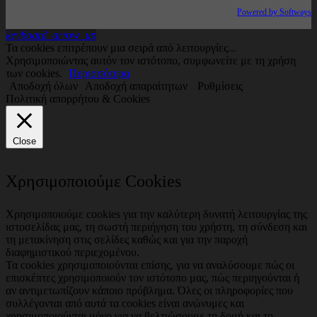
Powered by Softways
keyboard_arrow_up
Τα cookies επιτρέπουν μια σειρά από λειτουργίες...
Χρησιμοποιώντας αυτόν τον ιστότοπο, συμφωνείτε με τη χρήση
των cookies.
Περισσότερα
Αποδοχή όλων
Αποδοχή απαραίτητων
Ρυθμίσεις
Πολιτική απορρήτου & Cookies
Close
Χρησιμοποιούμε Cookies
Χρησιμοποιούμε cookies για την καλύτερη δυνατή λειτουργίας της
ιστοσελίδας μας, τη σωστή περιήγηση του χρήστη, τη σύνδεση και
τη μετακίνηση στις σελίδες καθώς και για την παροχή
διαφημιστικού περιεχομένου.
Τα cookies χρησιμοποιούνται επίσης, για να αναλύσουμε πώς οι
επισκέπτες χρησιμοποιούν τον ιστότοπο μας, πώς περιηγούνται ή
αν αντιμετωπίζουν κάποιο πρόβλημα. Όλες οι πληροφορίες που
συλλέγονται από αυτά τα cookies είναι ανώνυμες και
χρησιμοποιούνται μόνο για να βελτιώσουμε τη δομή και το