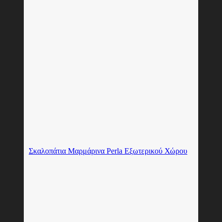
Σκαλοπάτια Μαρμάρινα Perla Εξωτερικού Χώρου