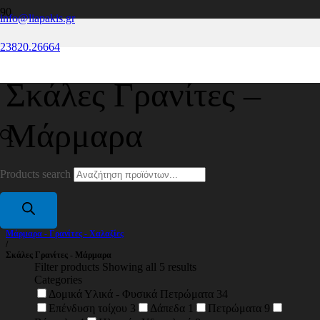
info@liapakis.gr
23820.26664
Σκάλες Γρανίτες –
Μάρμαρα
Products search
Home
/
Μάρμαρα - Γρανίτες - Χαλαζίες
/
Σκάλες Γρανίτες - Μάρμαρα
Filter products
Showing all 5 results
Categories
Δομικά Υλικά - Φυσικά Πετρώματα
34
Επένδυση τοίχου
3
Δάπεδα
1
Πετρώματα
9