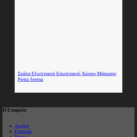
Σκάλα Eξωτερικού Εσωτερικού Χώρου Μάρμαρο
Pietra Serena
Η Εταιρεία
Αρχική
Εταιρεία
Έργα