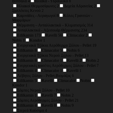
Βότσαλα
4
Ηλιακά - Υδραυλικά
8
Ηλιακοί Θερμοσίφωνες
2
Δοχεία Αδρανείας
2
Συλλέκτες Κενού
2
Καμινάδες - Αεραγωγοί
8
Κόλες Γρανιτών -
Μαρμάρων
Θέρμανση – Ανταλλακτικά – Κλιματισμός
314
Aνταλλακτικά - Aξεσουάρ Θέρμανσης
234
Edilkamin
173
Ravelli
56
Climacalor
2
Nobis
1
Kondor
1
Ενεργειακά Τζάκια Αερόθερμα Ξύλου - Pellet
19
Edilkamin
8
Climacalor
5
Nobis
6
Ενεργειακά Τζάκια Νερού Ξύλου - Pellet
13
Edilkamin
8
Climacalor
1
Ravelli
2
Nobis
2
Ενεργειακές κασέτες Αερόθερμες Ξύλου - Pellet
7
Edilkamin
4
Climacalor
1
Ravelli
1
Λέβητες Ξύλου - Pellet-Βιομάζας
6
Εdilkamin
5
Ravelli
Climacalor
Nobis
Κondor
1
Σόμπες Νερού Ξύλου - Pellet
10
Edilkamin
1
Ravelli
7
Nobis
2
Σόμπες Αερόθερμες Ξύλου - Pellet
21
Edilkamin
4
Ravelli
8
Nobis
9
Στερεά Καύσιμα
4