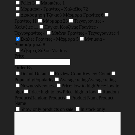
Pellet
3
Μπρικέτες
1
Μάρμαρα - Γρανίτες - Χαλαζίες
72
Διακόσμηση Τζακιού Μάρμαρα Γρανίτες
6
Γρανίτες
11
Μάρμαρα
23
Τεχνογρανίτες -
Χαλαζίες
11
Πάγκοι Κουζίνας Γρανίτες -
Τεχνογρανίτες
4
Μπάνια Γρανίτες - Τεχνογρανίτες
4
Σκάλες Γρανίτες - Μάρμαρα
5
Μνημεία -
Διακοσμητικά
8
Λέβητες Ξύλου Viadrus
Price
Order By
Default
Default
Review Count
Review Count
Popularity
Popularity
Average rating
Average rating
Newness
Newness
Price: low to high
Price: low to
high
Price: high to low
Price: high to low
Random
Products
Random Products
Product Name
Product
Name
Show only products on sale
In stock only