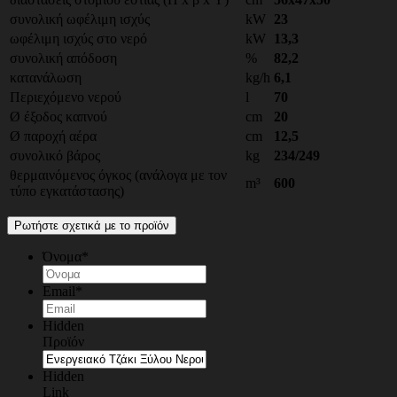
συνολική ωφέλιμη ισχύς
kW
23
ωφέλιμη ισχύς στο νερό
kW
13,3
συνολική απόδοση
%
82,2
κατανάλωση
kg/h
6,1
Περιεχόμενο νερού
l
70
Ø έξοδος καπνού
cm
20
Ø παροχή αέρα
cm
12,5
συνολικό βάρος
kg
234/249
θερμαινόμενος όγκος (ανάλογα με τον
m³
600
τύπο εγκατάστασης)
Ρωτήστε σχετικά με το προϊόν
Όνομα
*
Email
*
Hidden
Προϊόν
Hidden
Link