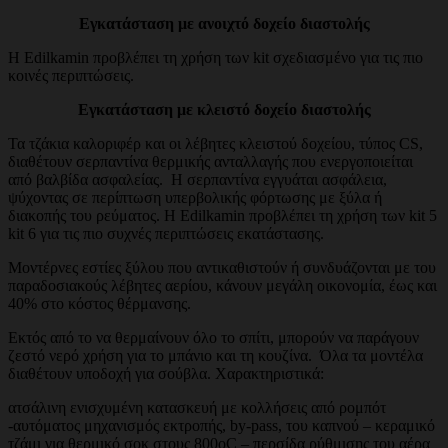
Εγκατάσταση με ανοιχτό δοχείο διαστολής
Η Edilkamin προβλέπει τη χρήση των kit σχεδιασμένο για τις πιο
κοινές περιπτώσεις.
Εγκατάσταση με κλειστό δοχείο διαστολής
Τα τζάκια καλοριφέρ και οι λέβητες κλειστού δοχείου, τύπος CS,
διαθέτουν σερπαντίνα θερμικής ανταλλαγής που ενεργοποιείται
από βαλβίδα ασφαλείας. Η σερπαντίνα εγγυάται ασφάλεια,
ψύχοντας σε περίπτωση υπερβολικής φόρτωσης με ξύλα ή
διακοπής του ρεύματος. Η Edilkamin προβλέπει τη χρήση των kit 5
kit 6 για τις πιο συχνές περιπτώσεις εκατάστασης.
Μοντέρνες εστίες ξύλου που αντικαθιστούν ή συνδυάζονται με του
παραδοσιακούς λέβητες αερίου, κάνουν μεγάλη οικονομία, έως και
40% στο κόστος θέρμανσης.
Εκτός από το να θερμαίνουν όλο το σπίτι, μπορούν να παράγουν
ζεστό νερό χρήση για το μπάνιο και τη κουζίνα. Όλα τα μοντέλα
διαθέτουν υποδοχή για σούβλα. Χαρακτηριστικά:
ατσάλινη ενισχυμένη κατασκευή με κολλήσεις από ρομπότ
-αυτόματος μηχανισμός εκτροπής, by-pass, του καπνού – κεραμικό
τζάμι για θερμικό σοκ στους 800oC – περσίδα ρύθμισης του αέρα