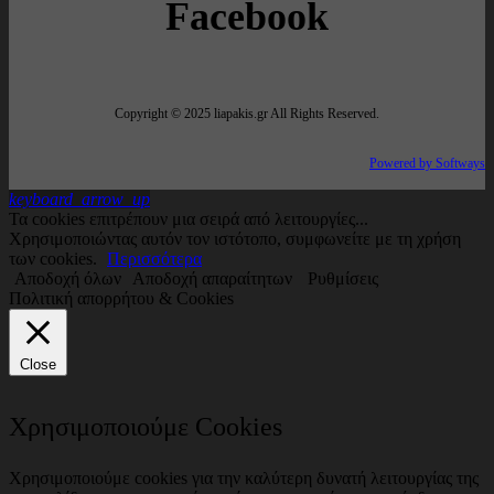
Facebook
Copyright © 2025 liapakis.gr All Rights Reserved.
Powered by Softways
keyboard_arrow_up
Τα cookies επιτρέπουν μια σειρά από λειτουργίες...
Χρησιμοποιώντας αυτόν τον ιστότοπο, συμφωνείτε με τη χρήση
των cookies.
Περισσότερα
Αποδοχή όλων
Αποδοχή απαραίτητων
Ρυθμίσεις
Πολιτική απορρήτου & Cookies
Close
Χρησιμοποιούμε Cookies
Χρησιμοποιούμε cookies για την καλύτερη δυνατή λειτουργίας της