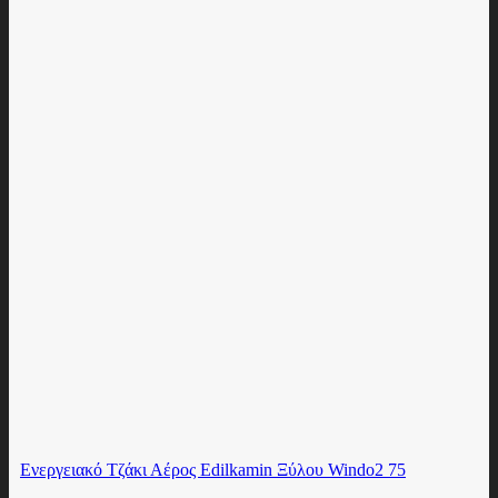
Eνεργειακό Τζάκι Αέρος Edilkamin Ξύλου Windo2 75