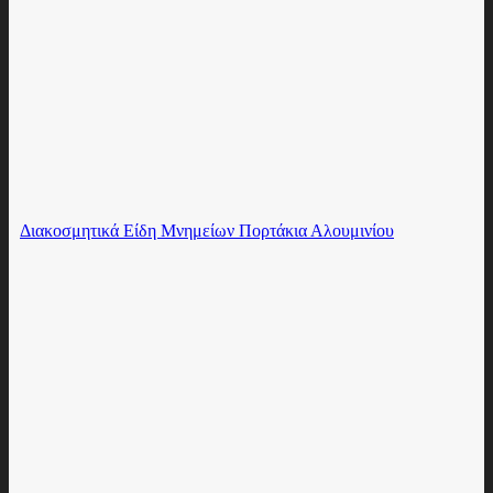
Διακοσμητικά Είδη Μνημείων Πορτάκια Αλουμινίου