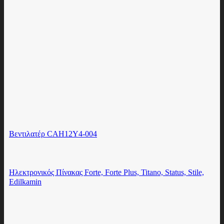
Βεντιλατέρ CAH12Y4-004
Ηλεκτρονικός Πίνακας Forte, Forte Plus, Titano, Status, Stile,
Edilkamin