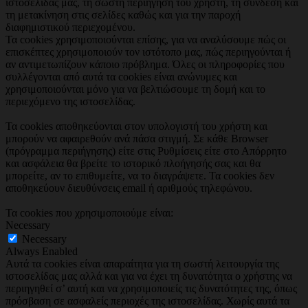
ιστοσελίδας μας, τη σωστή περιήγηση του χρήστη, τη σύνδεση και
τη μετακίνηση στις σελίδες καθώς και για την παροχή
διαφημιστικού περιεχομένου.
Τα cookies χρησιμοποιούνται επίσης, για να αναλύσουμε πώς οι
επισκέπτες χρησιμοποιούν τον ιστότοπο μας, πώς περιηγούνται ή
αν αντιμετωπίζουν κάποιο πρόβλημα. Όλες οι πληροφορίες που
συλλέγονται από αυτά τα cookies είναι ανώνυμες και
χρησιμοποιούνται μόνο για να βελτιώσουμε τη δομή και το
περιεχόμενο της ιστοσελίδας.
Τα cookies αποθηκεύονται στον υπολογιστή του χρήστη και
μπορούν να αφαιρεθούν ανά πάσα στιγμή. Σε κάθε Browser
(πρόγραμμα περιήγησης) είτε στις Ρυθμίσεις είτε στο Απόρρητο
και ασφάλεια θα βρείτε το ιστορικό πλοήγησής σας και θα
μπορείτε, αν το επιθυμείτε, να το διαγράψετε. Τα cookies δεν
αποθηκεύουν διευθύνσεις email ή αριθμούς τηλεφώνου.
Τα cookies που χρησιμοποιούμε είναι:
Necessary
Necessary
Always Enabled
Αυτά τα cookies είναι απαραίτητα για τη σωστή λειτουργία της
ιστοσελίδας μας αλλά και για να έχει τη δυνατότητα ο χρήστης να
περιηγηθεί σ’ αυτή και να χρησιμοποιείς τις δυνατότητες της, όπως
πρόσβαση σε ασφαλείς περιοχές της ιστοσελίδας. Χωρίς αυτά τα