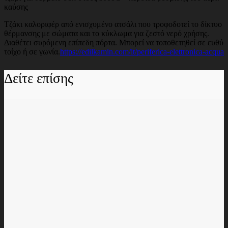
καύσης
Τζάκι καλοριφέρ από ενισχυμένο ατσάλι που τροφοδοτεί το δίκτυο
θέρμανσης με σώματα και το κύκλωμα για ζεστό νερό χρήσης.
Διαθέτει συρόμενη επίπεδη πόρτα. Μπορεί να τοποθετηθεί σε ευθύ
τοίχο ή σε γωνία.
https://edilkamin.com/it/periferica-elettronica-acqua
Δείτε επίσης