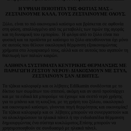
Η ΥΨΗΛΗ ΠΟΙΟΤΗΤΑ ΤΗΣ ΦΩΤΙΑΣ ΜΑΣ –
ΖΕΣΤΑΙΝΟΥΜΕ ΚΑΛΑ, ΤΟΥΣ ΖΕΣΤΑΙΝΟΥΜΕ ΟΛΟΥΣ
.
Ξύλο, είναι το πιό οικονομικό καύσιμο και βρίσκεται σε αφθονία
στη φύση, απαλλαγμένο από τις μεταβολές των τιμών της αγοράς
και τη δυναμική του εμπορίου. Η φλόγα από το ξύλο είναι πιο
φυσική και τα προϊόντα με καύσιμο το ξύλο απευθύνονται όχι μόνο
σε αυτούς που θέλουν οικολογική θέρμανση εξοικονομώντας
χρήματα στο λογαριασμό τους, αλλά και σε αυτούς που αγαπούν τη
θαλπωρή των παλιών καιρών.
ΑΛΗΘΙΝΑ ΣΥΣΤΗΜΑΤΑ ΚΕΝΤΡΙΚΗΣ ΘΕΡΜΑΝΣΗΣ ΜΕ
ΠΑΡΑΓΩΓΗ ΖΕΣΤΟΥ ΝΕΡΟΥ: ΔΙΑΚΟΣΜΟΥΝ ΜΕ ΣΤΥΛ,
ΖΕΣΤΑΙΝΟΥΝ ΣΑΝ ΛΕΒΗΤΕΣ.
Τα τζάκια καλοριφέρ και οι λέβητες Edilkamin συνδέονται με το
δίκτυο των σωμάτων του σπιτιού, ακόμη και αν αυτό προϋπάρχει
και με τα ειδικά kit μπορούμε να έχουμε και σεστό νερό χρήσης
για το μπάνιο και τη κουζίνα, με τη χρήση του ξύλου, οικολογικό
και οικονομικό καύσιμο, γίνονται πηγή θερμότητας και οικονομίας!
Τα τζάκια καλοριφέρ και οι λέβητες μπορούν να συνεργαστούν και
να ολοκληρώσουν τα ηλιακά πάνελ ή την ενδοδαπέδια θέρμανση
δημιουργώντας ένα σύστηα κυκλώματος.Επίσης μπορούν να
χρησιμοποιηθούν σε συνδυασμό με ηλιακά πάνελ.