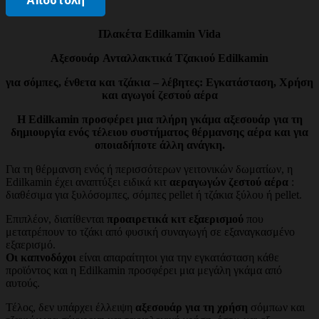
Πλακέτα Edilkamin Vida
Αξεσουάρ
Ανταλλακτικά Τζακιού
Edilkamin
για σόμπες, ένθετα και τζάκια – λέβητες: Εγκατάσταση, Χρήση
και αγωγοί ζεστού αέρα
Η Edilkamin προσφέρει μια πλήρη γκάμα αξεσουάρ για τη
δημιουργία ενός τέλειου συστήματος θέρμανσης αέρα και για
οποιαδήποτε άλλη ανάγκη.
Για τη θέρμανση ενός ή περισσότερων γειτονικών δωματίων, η
Edilkamin έχει αναπτύξει ειδικά κιτ
αεραγωγών ζεστού αέρα
:
διαθέσιμα για ξυλόσομπες, σόμπες pellet ή τζάκια ξύλου ή pellet.
Επιπλέον, διατίθενται
προαιρετικά κιτ εξαερισμού
που
μετατρέπουν το τζάκι από φυσική συναγωγή σε εξαναγκασμένο
εξαερισμό.
Οι καπνοδόχοι
είναι απαραίτητοι για την εγκατάσταση κάθε
προϊόντος και η Edilkamin προσφέρει μια μεγάλη γκάμα από
αυτούς.
Τέλος, δεν υπάρχει έλλειψη
αξεσουάρ για τη χρήση
σόμπων και