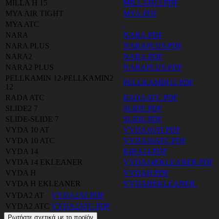
MILLA H 15
MILLAH12.PDF
MYA AIR TIGHT
MYA.PDF
MYA ATC
NARA
NARA.PDF
NARA PLUS
NARAPLUS.PDF
NARA2
NARA.PDF
NARA2 PLUS
NARAPLUS.PDF
PELLKAMIN 12-PELLKAMIN2
PELLKAMIN12.PDF
12
RADA ATC
RADAATC.PDF
SLIDE2 7
SLIDE.PDF
SLIDE-SLIDE 7
SLIDE.PDF
VYDA 10 AT
VYDA10AT.PDF
VYDA 10 ATC
VYDA10ATC.PDF
VYDA 14
KIRA14.PDF
VYDA 14 EKLEANER
VYDA14EKLEANER.PDF
VYDA H
VYDAH.PDF
VYDA H EKLEANER
VYDAHEKLEANER.
VYDA2 AT
VYDA2AT.PDF
VYDA2 ATC
VYDA2ATC.PDF
Ρωτήστε σχετικά με το προϊόν