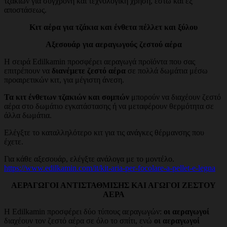
τζακιών για σύγχρονη και τεχνολογική χρήση, έστω και εξ
αποστάσεως.
Κιτ αέρα για τζάκια και ένθετα πέλλετ και ξύλου
Αξεσουάρ για αεραγωγούς ζεστού αέρα
Η σειρά Edilkamin προσφέρει αεραγωγά προϊόντα που σας
επιτρέπουν να
διανέμετε ζεστό αέρα
σε πολλά δωμάτια μέσω
προαιρετικών κιτ, για μέγιστη άνεση.
Τα κιτ ένθετων τζακιών και σομπών
μπορούν να διαχέουν ζεστό
αέρα στο δωμάτιο εγκατάστασης ή να μεταφέρουν θερμότητα σε
άλλα δωμάτια.
Ελέγξτε το καταλληλότερο κιτ για τις ανάγκες θέρμανσης που
έχετε.
Για κάθε αξεσουάρ, ελέγξτε ανάλογα με το μοντέλο.
https://www.edilkamin.com/it/kit-aria-per-focolare-a-pellet-e-legna
ΑΕΡΑΓΩΓΟΙ ΑΝΤΙΣΤΑΘΜΙΣΗΣ ΚΑΙ ΑΓΩΓΟΙ ΖΕΣΤΟΥ
ΑΕΡΑ
Η Edilkamin προσφέρει δύο τύπους αεραγωγών:
οι αεραγωγοί
διαχέουν τον ζεστό αέρα σε όλο το σπίτι, ενώ
οι αεραγωγοί