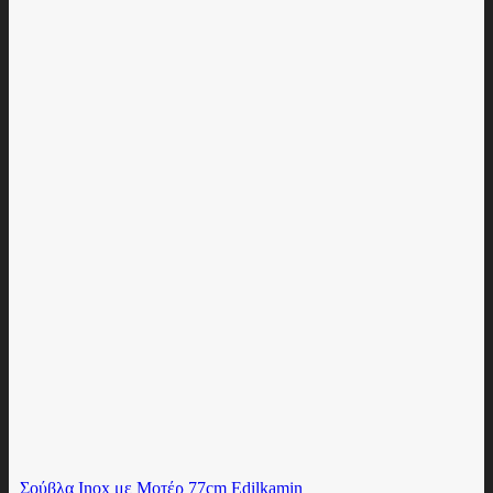
Σούβλα Inox με Μοτέρ 77cm Edilkamin