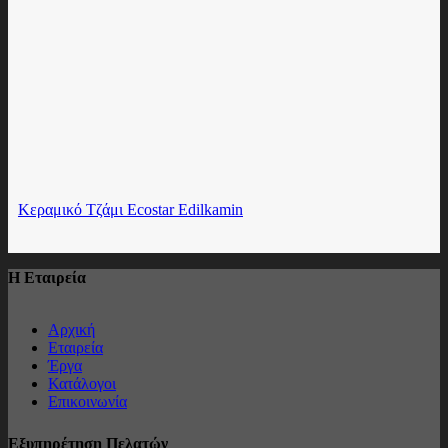
Κεραμικό Τζάμι Ecostar Edilkamin
Η Εταιρεία
Αρχική
Εταιρεία
Έργα
Κατάλογοι
Επικοινωνία
Εξυπηρέτηση Πελατών