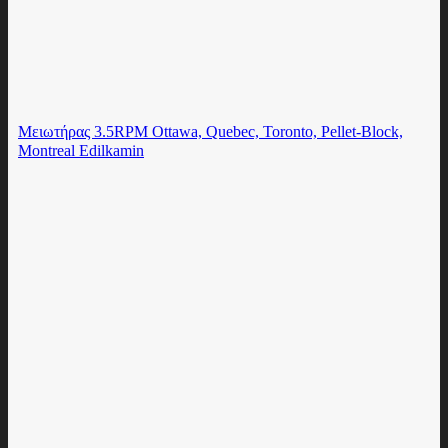
Μειωτήρας 3.5RPM Ottawa, Quebec, Toronto, Pellet-Block,
Montreal Edilkamin