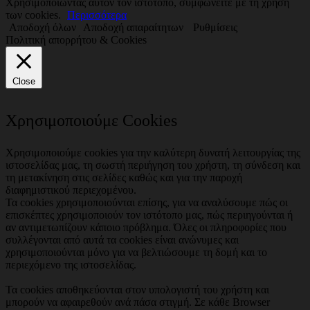
Χρησιμοποιώντας αυτόν τον ιστότοπο, συμφωνείτε με τη χρήση
των cookies.
Περισσότερα
Αποδοχή όλων
Αποδοχή απαραίτητων
Ρυθμίσεις
Πολιτική απορρήτου & Cookies
Close
Χρησιμοποιούμε Cookies
Χρησιμοποιούμε cookies για την καλύτερη δυνατή λειτουργίας της
ιστοσελίδας μας, τη σωστή περιήγηση του χρήστη, τη σύνδεση και
τη μετακίνηση στις σελίδες καθώς και για την παροχή
διαφημιστικού περιεχομένου.
Τα cookies χρησιμοποιούνται επίσης, για να αναλύσουμε πώς οι
επισκέπτες χρησιμοποιούν τον ιστότοπο μας, πώς περιηγούνται ή
αν αντιμετωπίζουν κάποιο πρόβλημα. Όλες οι πληροφορίες που
συλλέγονται από αυτά τα cookies είναι ανώνυμες και
χρησιμοποιούνται μόνο για να βελτιώσουμε τη δομή και το
περιεχόμενο της ιστοσελίδας.
Τα cookies αποθηκεύονται στον υπολογιστή του χρήστη και
μπορούν να αφαιρεθούν ανά πάσα στιγμή. Σε κάθε Browser