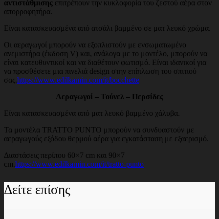
αντιστάθμισης
επιτρέπουν την κυκλοφορία του ζεστού αέρα στον
απορροφητήρα.
Είναι κατασκευασμένα από ατσάλι βαμμένο σε ματ λευκό χρώμα.
Οι αεραγωγοί μπορούν να εξοπλιστούν με ενσωματωμένο
ανεμιστήρα (έκδοση V) και, ανάλογα με το μοντέλο, μπορούν να
είναι κατευθυντικοί και να διαθέτουν φωτισμό. Είναι ιδανικοί για
να προσθέσετε μια πινελιά design στην επίπλωση του σπιτιού
σας.
https://www.edilkamin.com/it/bocchette
Αεραγωγοί – Τούνελ – Περσίδες
Είναι κατασκευασμένα από ματ λευκό βαμμένο χάλυβα.
Τα μοντέλα TRATTO PUNTO μπορούν να συνδυαστούν με
αεραγωγούς εξόδου θερμού αέρα για εγκατάσταση με εξαερισμό.
Διαστάσεις περίπου 60×7 cm και 90×7
cm.
https://www.edilkamin.com/it/tratto-punto
Δείτε επίσης