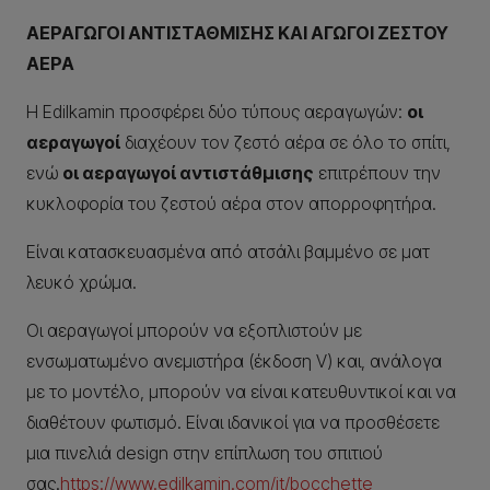
ΑΕΡΑΓΩΓΟΙ ΑΝΤΙΣΤΑΘΜΙΣΗΣ ΚΑΙ ΑΓΩΓΟΙ ΖΕΣΤΟΥ
ΑΕΡΑ
Η Edilkamin προσφέρει δύο τύπους αεραγωγών:
οι
αεραγωγοί
διαχέουν τον ζεστό αέρα σε όλο το σπίτι,
ενώ
οι αεραγωγοί αντιστάθμισης
επιτρέπουν την
κυκλοφορία του ζεστού αέρα στον απορροφητήρα.
Είναι κατασκευασμένα από ατσάλι βαμμένο σε ματ
λευκό χρώμα.
Οι αεραγωγοί μπορούν να εξοπλιστούν με
ενσωματωμένο ανεμιστήρα (έκδοση V) και, ανάλογα
με το μοντέλο, μπορούν να είναι κατευθυντικοί και να
διαθέτουν φωτισμό. Είναι ιδανικοί για να προσθέσετε
μια πινελιά design στην επίπλωση του σπιτιού
σας.
https://www.edilkamin.com/it/bocchette