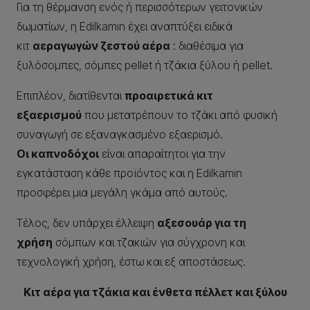
Για τη θέρμανση ενός ή περισσότερων γειτονικών
δωματίων, η Edilkamin έχει αναπτύξει ειδικά
κιτ
αεραγωγών ζεστού αέρα
: διαθέσιμα για
ξυλόσομπες, σόμπες pellet ή τζάκια ξύλου ή pellet.
Επιπλέον, διατίθενται
προαιρετικά κιτ
εξαερισμού
που μετατρέπουν το τζάκι από φυσική
συναγωγή σε εξαναγκασμένο εξαερισμό.
Οι καπνοδόχοι
είναι απαραίτητοι για την
εγκατάσταση κάθε προϊόντος και η Edilkamin
προσφέρει μια μεγάλη γκάμα από αυτούς.
Τέλος, δεν υπάρχει έλλειψη
αξεσουάρ για τη
χρήση
σόμπων και τζακιών για σύγχρονη και
τεχνολογική χρήση, έστω και εξ αποστάσεως.
Κιτ αέρα για τζάκια και ένθετα πέλλετ και ξύλου