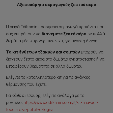
Αξεσουάρ για αεραγωγούς ζεστού αέρα
Η σειρά Edilkamin προσφέρει αεραγωγά προϊόντα που
σας επιτρέπουν να
διανέμετε ζεστό αέρα
σε πολλά
δωμάτια μέσω προαιρετικών κιτ, για μέγιστη άνεση.
Τα κιτ ένθετων τζακιών και σομπών
μπορούν να
διαχέουν ζεστό αέρα στο δωμάτιο εγκατάστασης ή να
μεταφέρουν θερμότητα σε άλλα δωμάτια.
Ελέγξτε το καταλληλότερο κιτ για τις ανάγκες
θέρμανσης που έχετε.
Για κάθε αξεσουάρ, ελέγξτε ανάλογα με το
μοντέλο.
https://www.edilkamin.com/it/kit-aria-per-
focolare-a-pellet-e-legna