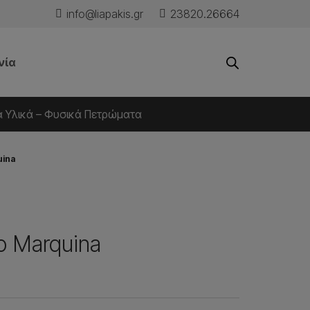
info@liapakis.gr
23820.26664
νία
ά Υλικά – Φυσικά Πετρώματα
uina
 Marquina