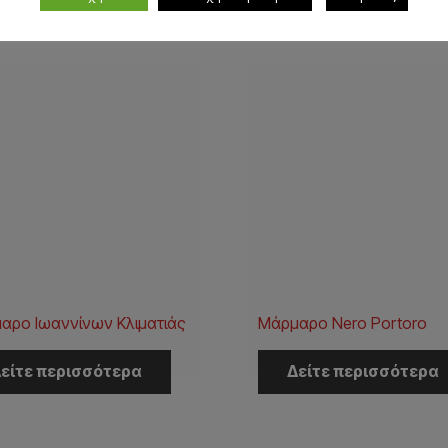
αρο Ιωαννίνων Κλιματιάς
Μάρμαρο Nero Portoro
είτε περισσότερα
Δείτε περισσότερα