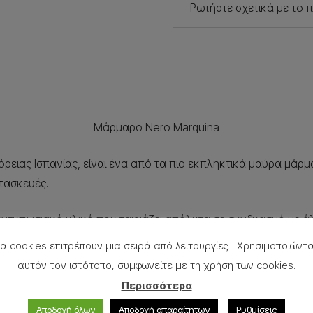
Ρωτήστε σχετικά με το 
Μάρμαρο Nero Marquina
ρειας Ισπανίας, είναι ένα από τα πιο εκπληκτικά μαύρα μάρμ
ατασκευές.
 εντυπωσιακό υλικό που ταιριάζει απόλυτα σε συνδυασμό με 
α cookies επιτρέπουν μια σειρά από λειτουργίες... Χρησιμοποιώντ
αυτόν τον ιστότοπο, συμφωνείτε με τη χρήση των cookies.
Περισσότερα
Αποδοχή όλων
Αποδοχή απαραίτητων
Ρυθμίσεις