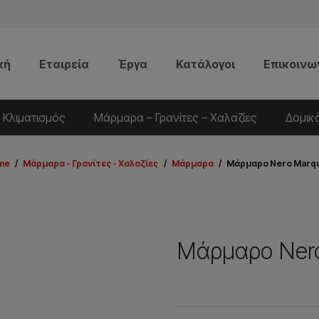
κή
Εταιρεία
Έργα
Κατάλογοι
Επικοινω
 Κλιματισμός
Μάρμαρα – Γρανίτες – Χαλαζίες
Δομικ
me
/
Μάρμαρα - Γρανίτες - Χαλαζίες
/
Μάρμαρα
/
Μάρμαρο Nero Marq
Μάρμαρο Nero