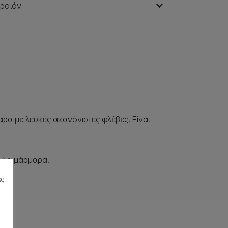
προϊόν
αρα με λευκές ακανόνιστες φλέβες. Είναι
άλλα μάρμαρα.
ας