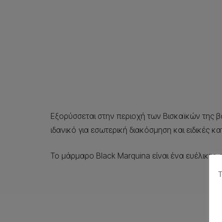
Εξορύσσεται στην περιοχή των Βισκαϊκών της βό
ιδανικό για εσωτερική διακόσμηση και ειδικές κ
Το μάρμαρο Black Marquina είναι ένα ευέλικτο
Τ