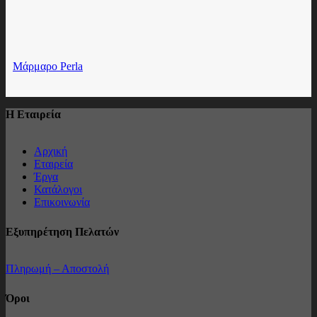
Μάρμαρο Perla
Η Εταιρεία
Αρχική
Εταιρεία
Έργα
Κατάλογοι
Επικοινωνία
Εξυπηρέτηση Πελατών
Πληρωμή – Αποστολή
Όροι