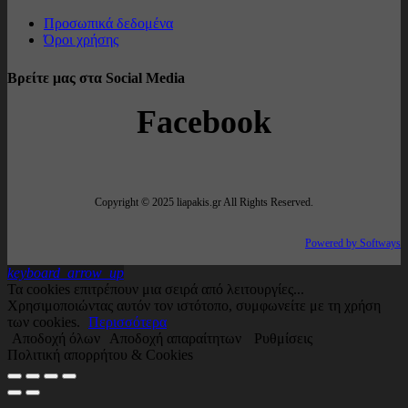
Προσωπικά δεδομένα
Όροι χρήσης
Βρείτε μας στα Social Media
Facebook
Copyright © 2025 liapakis.gr All Rights Reserved.
Powered by Softways
keyboard_arrow_up
Τα cookies επιτρέπουν μια σειρά από λειτουργίες...
Χρησιμοποιώντας αυτόν τον ιστότοπο, συμφωνείτε με τη χρήση
των cookies.
Περισσότερα
Αποδοχή όλων
Αποδοχή απαραίτητων
Ρυθμίσεις
Πολιτική απορρήτου & Cookies