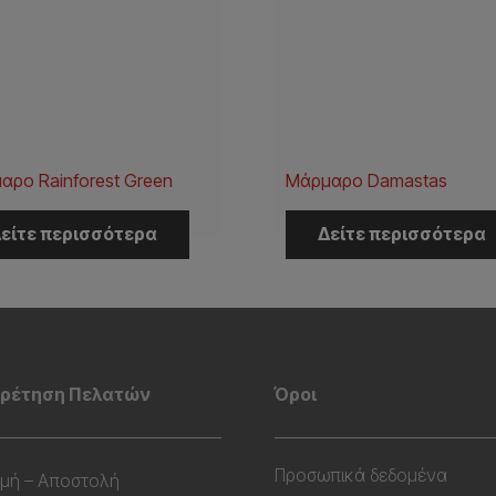
αρο Rainforest Green
Μάρμαρο Damastas
είτε περισσότερα
Δείτε περισσότερα
ρέτηση Πελατών
Όροι
Προσωπικά δεδομένα
μή – Αποστολή