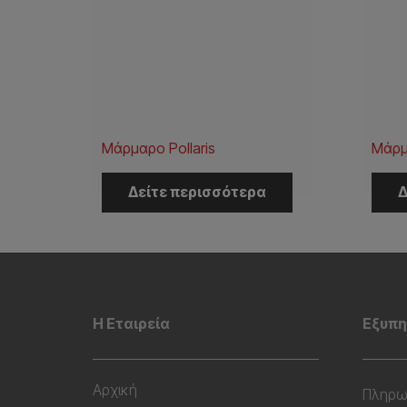
Μάρμαρο Pollaris
Μάρμ
Δείτε περισσότερα
Δ
Η Εταιρεία
Εξυπη
Αρχική
Πληρω