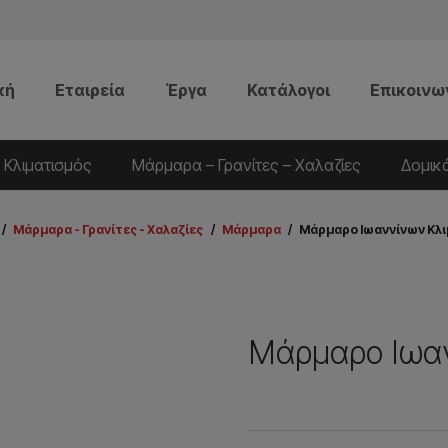
κή
Εταιρεία
Έργα
Κατάλογοι
Επικοινω
 Κλιματισμός
Μάρμαρα – Γρανίτες – Χαλαζίες
Δομικ
/
Μάρμαρα - Γρανίτες - Χαλαζίες
/
Μάρμαρα
/
Μάρμαρο Ιωαννίνων Κλι
Μάρμαρο Ιωαν