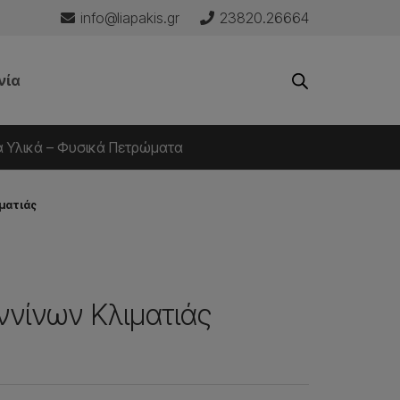
info@liapakis.gr
23820.26664
νία
ά Υλικά – Φυσικά Πετρώματα
ματιάς
νίνων Κλιματιάς