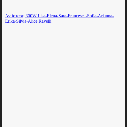
Αντίσταση 300W Lisa-Elena-Sara-Francesca-Sofia-Arianna-
Erika-Silvia-Alice Ravelli