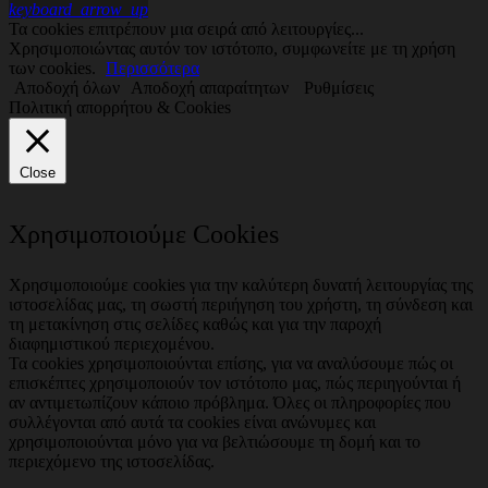
keyboard_arrow_up
Τα cookies επιτρέπουν μια σειρά από λειτουργίες...
Χρησιμοποιώντας αυτόν τον ιστότοπο, συμφωνείτε με τη χρήση
των cookies.
Περισσότερα
Αποδοχή όλων
Αποδοχή απαραίτητων
Ρυθμίσεις
Πολιτική απορρήτου & Cookies
Close
Χρησιμοποιούμε Cookies
Χρησιμοποιούμε cookies για την καλύτερη δυνατή λειτουργίας της
ιστοσελίδας μας, τη σωστή περιήγηση του χρήστη, τη σύνδεση και
τη μετακίνηση στις σελίδες καθώς και για την παροχή
διαφημιστικού περιεχομένου.
Τα cookies χρησιμοποιούνται επίσης, για να αναλύσουμε πώς οι
επισκέπτες χρησιμοποιούν τον ιστότοπο μας, πώς περιηγούνται ή
αν αντιμετωπίζουν κάποιο πρόβλημα. Όλες οι πληροφορίες που
συλλέγονται από αυτά τα cookies είναι ανώνυμες και
χρησιμοποιούνται μόνο για να βελτιώσουμε τη δομή και το
περιεχόμενο της ιστοσελίδας.