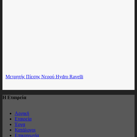
Mετρητής Πίεσης Νερού Hydro Ravelli
Η Εταιρεία
Αρχική
Εταιρεία
Έργα
Κατάλογοι
Επικοινωνία