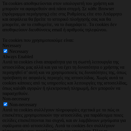
Τα cookies αποθηκεύονται στον υπολογιστή του χρήστη και
μπορούν να αφαιρεθούν ανά πάσα στιγμή. Σε κάθε Browser
(πρόγραμμα περιήγησης) είτε στις Ρυθμίσεις είτε στο Απόρρητο
και ασφάλεια θα βρείτε το ιστορικό πλοήγησής σας και θα
μπορείτε, αν το επιθυμείτε, να το διαγράψετε. Τα cookies δεν
αποθηκεύουν διευθύνσεις email ή αριθμούς τηλεφώνου.
Τα cookies που χρησιμοποιούμε είναι:
Necessary
Necessary
Always Enabled
Αυτά τα cookies είναι απαραίτητα για τη σωστή λειτουργία της
ιστοσελίδας μας αλλά και για να έχει τη δυνατότητα ο χρήστης να
περιηγηθεί σ’ αυτή και να χρησιμοποιείς τις δυνατότητες της, όπως
πρόσβαση σε ασφαλείς περιοχές της ιστοσελίδας. Χωρίς αυτά τα
cookies κάποιες από τις υπηρεσίες και λειτουργίες της ιστοσελίδας,
όπως καλάθι αγορών ή ηλεκτρονική πληρωμή, δεν μπορούν να
παρασχεθούν.
Non-necessary
Non-necessary
Αυτά τα cookies συλλέγουν πληροφορίες σχετικά με το πώς οι
επισκέπτες χρησιμοποιούν την ιστοσελίδα, για παράδειγμα ποιες
σελίδες επισκέπτονται πιο συχνά, και αν λαμβάνουν μηνύματα για
σφάλματα από ιστοσελίδες. Αυτά τα cookies δεν συλλέγουν
πληροφορίες που προσδιορίζουν τον επισκέπτη. Όλες οι