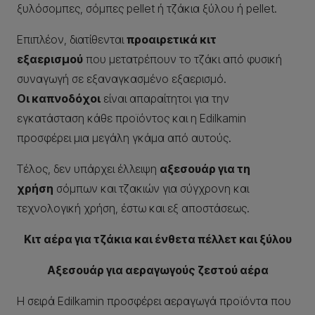
ξυλόσομπες, σόμπες pellet ή τζάκια ξύλου ή pellet.
Επιπλέον, διατίθενται
προαιρετικά κιτ
εξαερισμού
που μετατρέπουν το τζάκι από φυσική
συναγωγή σε εξαναγκασμένο εξαερισμό.
Οι καπνοδόχοι
είναι απαραίτητοι για την
εγκατάσταση κάθε προϊόντος και η Edilkamin
προσφέρει μια μεγάλη γκάμα από αυτούς.
Τέλος, δεν υπάρχει έλλειψη
αξεσουάρ για τη
χρήση
σόμπων και τζακιών για σύγχρονη και
τεχνολογική χρήση, έστω και εξ αποστάσεως.
Κιτ αέρα για τζάκια και ένθετα πέλλετ και ξύλου
Αξεσουάρ για αεραγωγούς ζεστού αέρα
Η σειρά Edilkamin προσφέρει αεραγωγά προϊόντα που