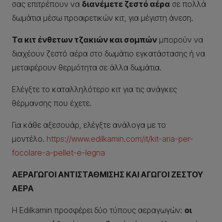
σας επιτρέπουν να
διανέμετε ζεστό αέρα
σε πολλά
δωμάτια μέσω προαιρετικών κιτ, για μέγιστη άνεση.
Τα κιτ ένθετων τζακιών και σομπών
μπορούν να
διαχέουν ζεστό αέρα στο δωμάτιο εγκατάστασης ή να
μεταφέρουν θερμότητα σε άλλα δωμάτια.
Ελέγξτε το καταλληλότερο κιτ για τις ανάγκες
θέρμανσης που έχετε.
Για κάθε αξεσουάρ, ελέγξτε ανάλογα με το
μοντέλο.
https://www.edilkamin.com/it/kit-aria-per-
focolare-a-pellet-e-legna
ΑΕΡΑΓΩΓΟΙ ΑΝΤΙΣΤΑΘΜΙΣΗΣ ΚΑΙ ΑΓΩΓΟΙ ΖΕΣΤΟΥ
ΑΕΡΑ
Η Edilkamin προσφέρει δύο τύπους αεραγωγών:
οι