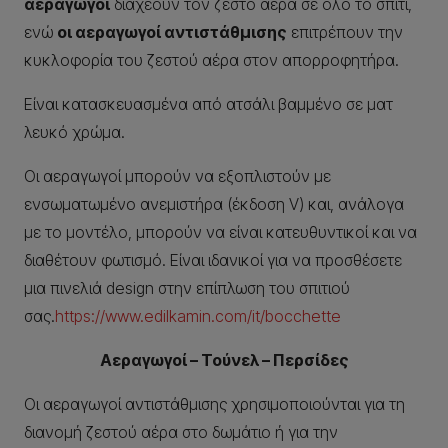
αεραγωγοί
διαχέουν τον ζεστό αέρα σε όλο το σπίτι,
ενώ
οι αεραγωγοί αντιστάθμισης
επιτρέπουν την
κυκλοφορία του ζεστού αέρα στον απορροφητήρα.
Είναι κατασκευασμένα από ατσάλι βαμμένο σε ματ
λευκό χρώμα.
Οι αεραγωγοί μπορούν να εξοπλιστούν με
ενσωματωμένο ανεμιστήρα (έκδοση V) και, ανάλογα
με το μοντέλο, μπορούν να είναι κατευθυντικοί και να
διαθέτουν φωτισμό. Είναι ιδανικοί για να προσθέσετε
μια πινελιά design στην επίπλωση του σπιτιού
σας.
https://www.edilkamin.com/it/bocchette
Αεραγωγοί – Τούνελ – Περσίδες
Οι αεραγωγοί αντιστάθμισης χρησιμοποιούνται για τη
διανομή ζεστού αέρα στο δωμάτιο ή για την