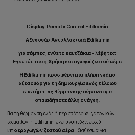
Display-Remote Control Edilkamin
Αξεσουάρ
Ανταλλακτικά
Edilkamin
για σόμπες, ένθετα και τζάκια – λέβητες:
Εγκατάσταση, Χρήση και αγωγοί ζεστού αέρα
Η Edilkamin προσφέρει μια πλήρη γκάμα
αξεσουάρ για τη δημιουργία ενός τέλειου
συστήματος θέρμανσης αέρα και για
οποιαδήποτε άλλη ανάγκη.
Για τη θέρμανση ενός ή περισσότερων γειτονικών
δωματίων, η Edilkamin έχει αναπτύξει ειδικά
κιτ
αεραγωγών ζεστού αέρα
: διαθέσιμα για