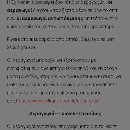
Η Edilkamin προσφέρει δύο τύπους αεραγωγών:
οι
αεραγωγοί
διαχέουν τον ζεστό αέρα σε όλο το σπίτι,
ενώ
οι αεραγωγοί αντιστάθμισης
επιτρέπουν την
κυκλοφορία του ζεστού αέρα στον απορροφητήρα.
Είναι κατασκευασμένα από ατσάλι βαμμένο σε ματ
λευκό χρώμα.
Οι αεραγωγοί μπορούν να εξοπλιστούν με
ενσωματωμένο ανεμιστήρα (έκδοση V) και, ανάλογα
με το μοντέλο, μπορούν να είναι κατευθυντικοί και να
διαθέτουν φωτισμό. Είναι ιδανικοί για να προσθέσετε
μια πινελιά design στην επίπλωση του σπιτιού
σας.
https://www.edilkamin.com/it/bocchette
Αεραγωγοί – Τούνελ – Περσίδες
Οι αεραγωγοί αντιστάθμισης χρησιμοποιούνται για τη