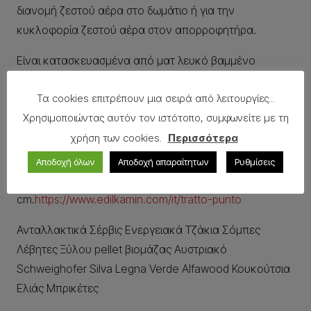
διανομή ζεστού αέρα στο δωμάτιο ή για την
κυκλοφορία ζεστού αέρα στον απορροφητήρα.
Είναι κατασκευασμένα από ματ λευκό βαμμένο
χάλυβα.
Τα cookies επιτρέπουν μια σειρά από λειτουργίες...
Τα μοντέλα TRATTO PUNTO μπορούν να συνδυαστούν
Χρησιμοποιώντας αυτόν τον ιστότοπο, συμφωνείτε με τη
με αεραγωγούς εξόδου θερμού αέρα για εγκατάσταση
χρήση των cookies.
Περισσότερα
με εξαερισμό.
Αποδοχή όλων
Αποδοχή απαραίτητων
Ρυθμίσεις
Διαστάσεις περίπου 60×7 cm και 90×7
cm.
https://www.edilkamin.com/it/tratto-punto
Ανταλλακτικά Σέρβις Ενεργειακά Τζάκια Σόμπες
Λέβητες Ξύλου pellet βιομάζας Αυστριακό
Schweighofer Silva Legna Verde Alfawood Κουκούτσια
Ελιάς Μπρικέτες