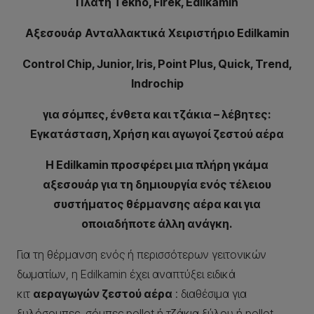
Πλάτη Tekno, Firek, Edilkamin
Αξεσουάρ
Ανταλλακτικά
Χειριστήριο
Edilkamin
Control Chip, Junior, Iris, Point Plus, Quick, Trend,
Indrochip
για σόμπες, ένθετα και τζάκια – λέβητες:
Εγκατάσταση, Χρήση και αγωγοί ζεστού αέρα
Η Edilkamin προσφέρει μια πλήρη γκάμα
αξεσουάρ για τη δημιουργία ενός τέλειου
συστήματος θέρμανσης αέρα και για
οποιαδήποτε άλλη ανάγκη.
Για τη θέρμανση ενός ή περισσότερων γειτονικών
δωματίων, η Edilkamin έχει αναπτύξει ειδικά
κιτ
αεραγωγών ζεστού αέρα
: διαθέσιμα για
ξυλόσομπες, σόμπες pellet ή τζάκια ξύλου ή pellet.