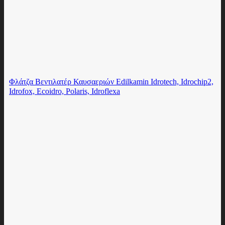
Φλάτζα Βεντιλατέρ Καυσαεριών Edilkamin Idrotech, Idrochip2,
Idrofox, Ecoidro, Polaris, Idroflexa