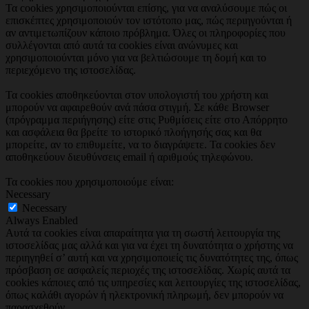
Τα cookies χρησιμοποιούνται επίσης, για να αναλύσουμε πώς οι
επισκέπτες χρησιμοποιούν τον ιστότοπο μας, πώς περιηγούνται ή
αν αντιμετωπίζουν κάποιο πρόβλημα. Όλες οι πληροφορίες που
συλλέγονται από αυτά τα cookies είναι ανώνυμες και
χρησιμοποιούνται μόνο για να βελτιώσουμε τη δομή και το
περιεχόμενο της ιστοσελίδας.
Τα cookies αποθηκεύονται στον υπολογιστή του χρήστη και
μπορούν να αφαιρεθούν ανά πάσα στιγμή. Σε κάθε Browser
(πρόγραμμα περιήγησης) είτε στις Ρυθμίσεις είτε στο Απόρρητο
και ασφάλεια θα βρείτε το ιστορικό πλοήγησής σας και θα
μπορείτε, αν το επιθυμείτε, να το διαγράψετε. Τα cookies δεν
αποθηκεύουν διευθύνσεις email ή αριθμούς τηλεφώνου.
Τα cookies που χρησιμοποιούμε είναι:
Necessary
Necessary
Always Enabled
Αυτά τα cookies είναι απαραίτητα για τη σωστή λειτουργία της
ιστοσελίδας μας αλλά και για να έχει τη δυνατότητα ο χρήστης να
περιηγηθεί σ’ αυτή και να χρησιμοποιείς τις δυνατότητες της, όπως
πρόσβαση σε ασφαλείς περιοχές της ιστοσελίδας. Χωρίς αυτά τα
cookies κάποιες από τις υπηρεσίες και λειτουργίες της ιστοσελίδας,
όπως καλάθι αγορών ή ηλεκτρονική πληρωμή, δεν μπορούν να
παρασχεθούν.