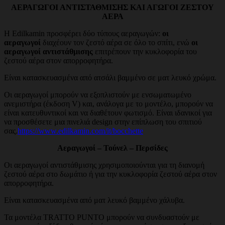
ΑΕΡΑΓΩΓΟΙ ΑΝΤΙΣΤΑΘΜΙΣΗΣ ΚΑΙ ΑΓΩΓΟΙ ΖΕΣΤΟΥ
ΑΕΡΑ
Η Edilkamin προσφέρει δύο τύπους αεραγωγών:
οι
αεραγωγοί
διαχέουν τον ζεστό αέρα σε όλο το σπίτι, ενώ
οι
αεραγωγοί αντιστάθμισης
επιτρέπουν την κυκλοφορία του
ζεστού αέρα στον απορροφητήρα.
Είναι κατασκευασμένα από ατσάλι βαμμένο σε ματ λευκό χρώμα.
Οι αεραγωγοί μπορούν να εξοπλιστούν με ενσωματωμένο
ανεμιστήρα (έκδοση V) και, ανάλογα με το μοντέλο, μπορούν να
είναι κατευθυντικοί και να διαθέτουν φωτισμό. Είναι ιδανικοί για
να προσθέσετε μια πινελιά design στην επίπλωση του σπιτιού
σας.
https://www.edilkamin.com/it/bocchette
Αεραγωγοί – Τούνελ – Περσίδες
Οι αεραγωγοί αντιστάθμισης χρησιμοποιούνται για τη διανομή
ζεστού αέρα στο δωμάτιο ή για την κυκλοφορία ζεστού αέρα στον
απορροφητήρα.
Είναι κατασκευασμένα από ματ λευκό βαμμένο χάλυβα.
Τα μοντέλα TRATTO PUNTO μπορούν να συνδυαστούν με