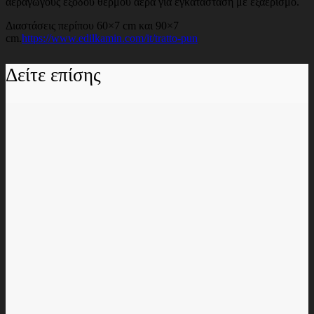
αεραγωγούς εξόδου θερμού αέρα για εγκατάσταση με εξαερισμό.
Διαστάσεις περίπου 60×7 cm και 90×7
cm.
https://www.edilkamin.com/it/tratto-pun
Δείτε επίσης