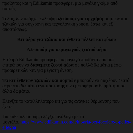
προϊόντος και η Edilkamin προσφέρει μια μεγάλη γκάμα από
αυτούς.
Τέλος, δεν υπάρχει έλλειψη
αξεσουάρ για τη χρήση
σόμπων και
τζακιών για σύγχρονη και τεχνολογική χρήση, έστω και εξ
αποστάσεως.
Κιτ αέρα για τζάκια και ένθετα πέλλετ και ξύλου
Αξεσουάρ για αεραγωγούς ζεστού αέρα
Η σειρά Edilkamin προσφέρει αεραγωγά προϊόντα που σας
επιτρέπουν να
διανέμετε ζεστό αέρα
σε πολλά δωμάτια μέσω
προαιρετικών κιτ, για μέγιστη άνεση.
Τα κιτ ένθετων τζακιών και σομπών
μπορούν να διαχέουν ζεστό
αέρα στο δωμάτιο εγκατάστασης ή να μεταφέρουν θερμότητα σε
άλλα δωμάτια.
Ελέγξτε το καταλληλότερο κιτ για τις ανάγκες θέρμανσης που
έχετε.
Για κάθε αξεσουάρ, ελέγξτε ανάλογα με το
μοντέλο.
https://www.edilkamin.com/it/kit-aria-per-focolare-a-pellet-
e-legna