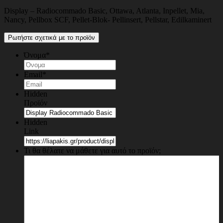
Display – Radiocommado Basic, Ottawa, Atlanta, Inpellet, Mia,
Nancy, Pellbox SCF, Pellet-Blok- Pellinsert, Pellstar, Edilkaminert
Ρωτήστε σχετικά με το προϊόν
Όνομα
*
Email
*
Hidden
Προϊόν
Hidden
Link
Τι θα θέλατε να μάθετε για αυτό το προϊόν;