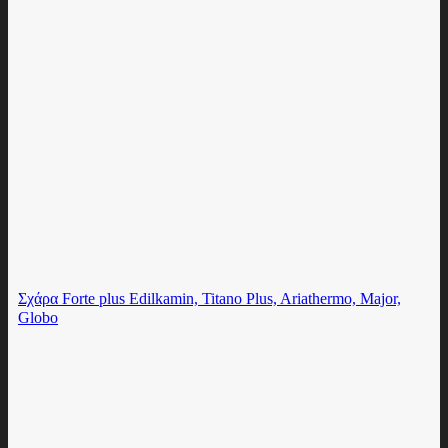
Σχάρα Forte plus Edilkamin, Titano Plus, Ariathermo, Major,
Globo