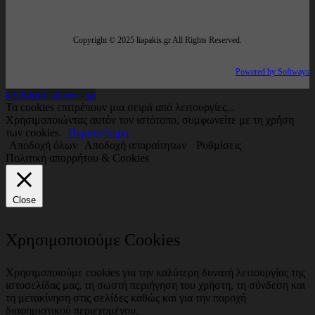
Copyright © 2025 liapakis.gr All Rights Reserved.
Powered by Softways
keyboard_arrow_up
Τα cookies επιτρέπουν μια σειρά από λειτουργίες...
Χρησιμοποιώντας αυτόν τον ιστότοπο, συμφωνείτε με τη χρήση
των cookies.
Περισσότερα
Αποδοχή όλων
Αποδοχή απαραίτητων
Ρυθμίσεις
Πολιτική απορρήτου & Cookies
Close
Χρησιμοποιούμε Cookies
Χρησιμοποιούμε cookies για την καλύτερη δυνατή λειτουργίας της
ιστοσελίδας μας, τη σωστή περιήγηση του χρήστη, τη σύνδεση και
τη μετακίνηση στις σελίδες καθώς και για την παροχή
διαφημιστικού περιεχομένου.