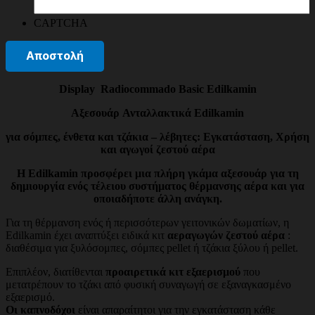
CAPTCHA
Display Radiocommado Basic Edilkamin
Αξεσουάρ
Ανταλλακτικά
Edilkamin
για σόμπες, ένθετα και τζάκια – λέβητες: Εγκατάσταση, Χρήση
και αγωγοί ζεστού αέρα
Η Edilkamin προσφέρει μια πλήρη γκάμα αξεσουάρ για τη
δημιουργία ενός τέλειου συστήματος θέρμανσης αέρα και για
οποιαδήποτε άλλη ανάγκη.
Για τη θέρμανση ενός ή περισσότερων γειτονικών δωματίων, η
Edilkamin έχει αναπτύξει ειδικά κιτ
αεραγωγών ζεστού αέρα
:
διαθέσιμα για ξυλόσομπες, σόμπες pellet ή τζάκια ξύλου ή pellet.
Επιπλέον, διατίθενται
προαιρετικά κιτ εξαερισμού
που
μετατρέπουν το τζάκι από φυσική συναγωγή σε εξαναγκασμένο
εξαερισμό.
Οι καπνοδόχοι
είναι απαραίτητοι για την εγκατάσταση κάθε