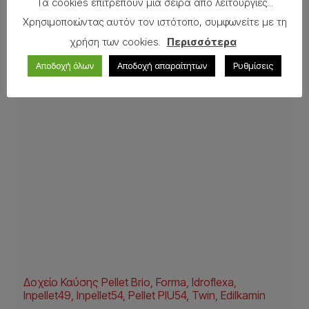
Τα cookies επιτρέπουν μια σειρά από λειτουργίες...
Χρησιμοποιώντας αυτόν τον ιστότοπο, συμφωνείτε με τη
χρήση των cookies.
Περισσότερα
Αποδοχή όλων
Αποδοχή απαραίτητων
Ρυθμίσεις
Δοχείο Καύσης Pellet Brio, Forma, Idroflexa,
Inpellet49, Inpellet54, Pellet PIU54, Twin, Edilkamin