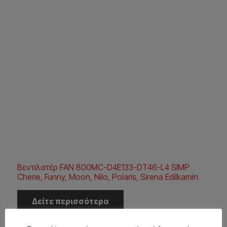
Βεντιλατέρ FAN 800MC-D4E133-DT46-L4 SIMP
Cherie, Funny, Moon, Nilo, Polaris, Sirena Edilkamin
Δείτε περισσότερα