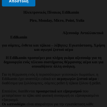
Ηλεκτρονικός Πίνακας Edilkamin
Piro, Monday, Micro, Point, Yulia
Αξεσουάρ
Ανταλλακτικά
Edilkamin
για σόμπες, ένθετα και τζάκια – λέβητες: Εγκατάσταση, Χρήση
και αγωγοί ζεστού αέρα
Η Edilkamin προσφέρει μια πλήρη γκάμα αξεσουάρ για τη
δημιουργία ενός τέλειου συστήματος θέρμανσης αέρα και για
οποιαδήποτε άλλη ανάγκη.
Για τη θέρμανση ενός ή περισσότερων γειτονικών δωματίων, η
Edilkamin έχει αναπτύξει ειδικά κιτ
αεραγωγών ζεστού αέρα
:
διαθέσιμα για ξυλόσομπες, σόμπες pellet ή τζάκια ξύλου ή pellet.
Επιπλέον, διατίθενται
προαιρετικά κιτ εξαερισμού
που
μετατρέπουν το τζάκι από φυσική συναγωγή σε εξαναγκασμένο
εξαερισμό.
Οι καπνοδόχοι
είναι απαραίτητοι για την εγκατάσταση κάθε