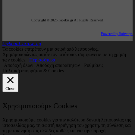
Copyright © 2025 liapakis.gr All Rights Reserved.
Powered by Softways
keyboard_arrow_up
Τα cookies επιτρέπουν μια σειρά από λειτουργίες...
Χρησιμοποιώντας αυτόν τον ιστότοπο, συμφωνείτε με τη χρήση
των cookies.
Περισσότερα
Αποδοχή όλων
Αποδοχή απαραίτητων
Ρυθμίσεις
Πολιτική απορρήτου & Cookies
Close
Χρησιμοποιούμε Cookies
Χρησιμοποιούμε cookies για την καλύτερη δυνατή λειτουργίας της
ιστοσελίδας μας, τη σωστή περιήγηση του χρήστη, τη σύνδεση και
τη μετακίνηση στις σελίδες καθώς και για την παροχή