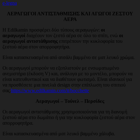
e-legna
ΑΕΡΑΓΩΓΟΙ ΑΝΤΙΣΤΑΘΜΙΣΗΣ ΚΑΙ ΑΓΩΓΟΙ ΖΕΣΤΟΥ
ΑΕΡΑ
Η Edilkamin προσφέρει δύο τύπους αεραγωγών:
οι
αεραγωγοί
διαχέουν τον ζεστό αέρα σε όλο το σπίτι, ενώ
οι
αεραγωγοί αντιστάθμισης
επιτρέπουν την κυκλοφορία του
ζεστού αέρα στον απορροφητήρα.
Είναι κατασκευασμένα από ατσάλι βαμμένο σε ματ λευκό χρώμα.
Οι αεραγωγοί μπορούν να εξοπλιστούν με ενσωματωμένο
ανεμιστήρα (έκδοση V) και, ανάλογα με το μοντέλο, μπορούν να
είναι κατευθυντικοί και να διαθέτουν φωτισμό. Είναι ιδανικοί για
να προσθέσετε μια πινελιά design στην επίπλωση του σπιτιού
σας.
https://www.edilkamin.com/it/bocchette
Αεραγωγοί – Τούνελ – Περσίδες
Οι αεραγωγοί αντιστάθμισης χρησιμοποιούνται για τη διανομή
ζεστού αέρα στο δωμάτιο ή για την κυκλοφορία ζεστού αέρα στον
απορροφητήρα.
Είναι κατασκευασμένα από ματ λευκό βαμμένο χάλυβα.