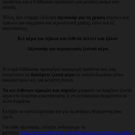
προϊόντος και η Edilkamin προσφέρει μια μεγάλη γκάμα από
αυτούς.
Τέλος, δεν υπάρχει έλλειψη
αξεσουάρ για τη χρήση
σόμπων και
τζακιών για σύγχρονη και τεχνολογική χρήση, έστω και εξ
αποστάσεως.
Κιτ αέρα για τζάκια και ένθετα πέλλετ και ξύλου
Αξεσουάρ για αεραγωγούς ζεστού αέρα
Η σειρά Edilkamin προσφέρει αεραγωγά προϊόντα που σας
επιτρέπουν να
διανέμετε ζεστό αέρα
σε πολλά δωμάτια μέσω
προαιρετικών κιτ, για μέγιστη άνεση.
Τα κιτ ένθετων τζακιών και σομπών
μπορούν να διαχέουν ζεστό
αέρα στο δωμάτιο εγκατάστασης ή να μεταφέρουν θερμότητα σε
άλλα δωμάτια.
Ελέγξτε το καταλληλότερο κιτ για τις ανάγκες θέρμανσης που
έχετε.
Για κάθε αξεσουάρ, ελέγξτε ανάλογα με το
μοντέλο.
https://www.edilkamin.com/it/kit-aria-per-focolare-a-pellet-