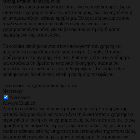
διαφημιστικού περιεχομένου.
Τα cookies χρησιμοποιούνται επίσης, για να αναλύσουμε πώς οι
επισκέπτες χρησιμοποιούν τον ιστότοπο μας, πώς περιηγούνται ή
αν αντιμετωπίζουν κάποιο πρόβλημα. Όλες οι πληροφορίες που
συλλέγονται από αυτά τα cookies είναι ανώνυμες και
χρησιμοποιούνται μόνο για να βελτιώσουμε τη δομή και το
περιεχόμενο της ιστοσελίδας.
Τα cookies αποθηκεύονται στον υπολογιστή του χρήστη και
μπορούν να αφαιρεθούν ανά πάσα στιγμή. Σε κάθε Browser
(πρόγραμμα περιήγησης) είτε στις Ρυθμίσεις είτε στο Απόρρητο
και ασφάλεια θα βρείτε το ιστορικό πλοήγησής σας και θα
μπορείτε, αν το επιθυμείτε, να το διαγράψετε. Τα cookies δεν
αποθηκεύουν διευθύνσεις email ή αριθμούς τηλεφώνου.
Τα cookies που χρησιμοποιούμε είναι:
Necessary
Necessary
Always Enabled
Αυτά τα cookies είναι απαραίτητα για τη σωστή λειτουργία της
ιστοσελίδας μας αλλά και για να έχει τη δυνατότητα ο χρήστης να
περιηγηθεί σ’ αυτή και να χρησιμοποιείς τις δυνατότητες της, όπως
πρόσβαση σε ασφαλείς περιοχές της ιστοσελίδας. Χωρίς αυτά τα
cookies κάποιες από τις υπηρεσίες και λειτουργίες της ιστοσελίδας,
όπως καλάθι αγορών ή ηλεκτρονική πληρωμή, δεν μπορούν να