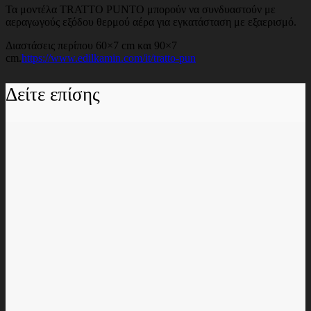
Τα μοντέλα TRATTO PUNTO μπορούν να συνδυαστούν με
αεραγωγούς εξόδου θερμού αέρα για εγκατάσταση με εξαερισμό.
Διαστάσεις περίπου 60×7 cm και 90×7
cm.
https://www.edilkamin.com/it/tratto-pun
Δείτε επίσης