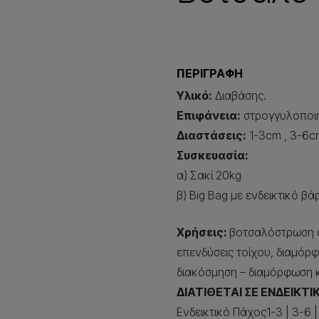
ΠΕΡΙΓΡΑΦΗ
Υλικό:
Διαβάσης.
Επιφάνεια:
στρογγυλοποιη
Διαστάσεις:
1-3cm , 3-6c
Συσκευασία:
α) Σακί 20kg
β) Big Bag με ενδεικτικό β
Χρήσεις:
βοτσαλόστρωση σ
επενδύσεις τοίχου, διαμόρφ
διακόσμηση – διαμόρφωση 
ΔΙΑΤΙΘΕΤΑΙ ΣΕ ΕΝΔΕΙΚΤ
Ενδεικτικό Πάχος1-3
|
3-6
|