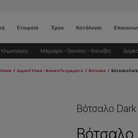
κή
Εταιρεία
Έργα
Κατάλογοι
Επικοινω
 Κλιματισμός
Μάρμαρα – Γρανίτες – Χαλαζίες
Δομικ
Home
/
Δομικά Υλικά - Φυσικά Πετρώματα
/
Βότσαλα
/
Βότσαλο Dark
Βότσαλο Dark
Βότσαλο 