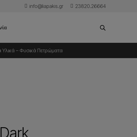
info@liapakis.gr
23820.26664
νία
ά Υλικά – Φυσικά Πετρώματα
Dark