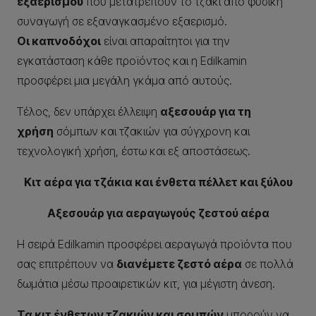
εξαερισμού
που μετατρέπουν το τζάκι από φυσική
συναγωγή σε εξαναγκασμένο εξαερισμό.
Οι καπνοδόχοι
είναι απαραίτητοι για την
εγκατάσταση κάθε προϊόντος και η Edilkamin
προσφέρει μια μεγάλη γκάμα από αυτούς.
Τέλος, δεν υπάρχει έλλειψη
αξεσουάρ για τη
χρήση
σόμπων και τζακιών για σύγχρονη και
τεχνολογική χρήση, έστω και εξ αποστάσεως.
Κιτ αέρα για τζάκια και ένθετα πέλλετ και ξύλου
Αξεσουάρ για αεραγωγούς ζεστού αέρα
Η σειρά Edilkamin προσφέρει αεραγωγά προϊόντα που
σας επιτρέπουν να
διανέμετε ζεστό αέρα
σε πολλά
δωμάτια μέσω προαιρετικών κιτ, για μέγιστη άνεση.
Τα κιτ ένθετων τζακιών και σομπών
μπορούν να