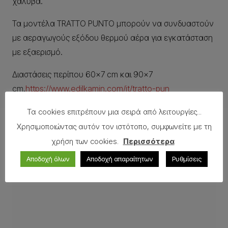
χάλυβα.
Τα μοντέλα TRATTO PUNTO μπορούν να συνδυαστούν
με αεραγωγούς εξόδου θερμού αέρα για εγκατάσταση
με εξαερισμό.
Διαστάσεις περίπου 60×7 cm και 90×7
cm.
https://www.edilkamin.com/it/tratto-pun
Τα cookies επιτρέπουν μια σειρά από λειτουργίες...
Δείτε επίσης
Χρησιμοποιώντας αυτόν τον ιστότοπο, συμφωνείτε με τη
χρήση των cookies.
Περισσότερα
Αποδοχή όλων
Αποδοχή απαραίτητων
Ρυθμίσεις