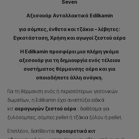
Seven
Αξεσουάρ
Ανταλλακτικά
Edilkamin
για σόμπες, ένθετα και τζάκια – λέβητες:
Εγκατάσταση, Χρήση και αγωγοί ζεστού αέρα
Η Edilkamin προσφέρει μια πλήρη γκάμα
αξεσουάρ για τη δημιουργία ενός τέλειου
συστήματος θέρμανσης αέρα και για
οποιαδήποτε άλλη ανάγκη.
Για τη θέρμανση ενός ή περισσότερων γειτονικών
δωματίων, η Edilkamin έχει αναπτύξει ειδικά
κιτ
αεραγωγών ζεστού αέρα
: διαθέσιμα για
ξυλόσομπες, σόμπες pellet ή τζάκια ξύλου ή pellet.
Επιπλέον, διατίθενται
προαιρετικά κιτ