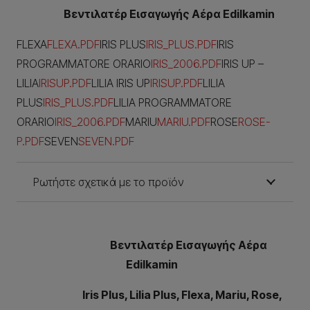
Βεντιλατέρ Εισαγωγής Αέρα Edilkamin
FLEXA
FLEXA.PDF
IRIS PLUS
IRIS_PLUS.PDF
IRIS
PROGRAMMATORE ORARIO
IRIS_2006.PDF
IRIS UP –
LILIA
IRISUP.PDF
LILIA IRIS UP
IRISUP.PDF
LILIA
PLUS
IRIS_PLUS.PDF
LILIA PROGRAMMATORE
ORARIO
IRIS_2006.PDF
MARIU
MARIU.PDF
ROSE
ROSE-
P.PDF
SEVEN
SEVEN.PDF
Ρωτήστε σχετικά με το προϊόν
Βεντιλατέρ Εισαγωγής Αέρα
Edilkamin
Iris Plus, Lilia Plus, Flexa, Mariu, Rose,