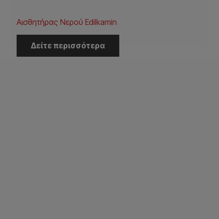
Αισθητήρας Νερού Edilkamin
Δείτε περισσότερα
Η Εταιρεία
Αρχική
Εταιρεία
Έργα
Κατάλογοι
Επικοινωνία
Εξυπηρέτηση Πελατών