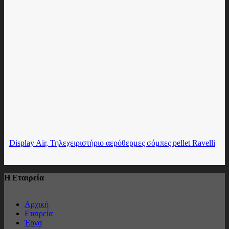
Display Air, Τηλεχειριστήριο αερόθερμες σόμπες pellet Ravelli
Η Εταιρεία
Αρχική
Εταιρεία
Έργα