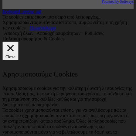
Powered by Softways
keyboard_arrow_up
Τα cookies επιτρέπουν μια σειρά από λειτουργίες...
Χρησιμοποιώντας αυτόν τον ιστότοπο, συμφωνείτε με τη χρήση
των cookies.
Περισσότερα
Αποδοχή όλων
Αποδοχή απαραίτητων
Ρυθμίσεις
Πολιτική απορρήτου & Cookies
Close
Χρησιμοποιούμε Cookies
Χρησιμοποιούμε cookies για την καλύτερη δυνατή λειτουργίας της
ιστοσελίδας μας, τη σωστή περιήγηση του χρήστη, τη σύνδεση και
τη μετακίνηση στις σελίδες καθώς και για την παροχή
διαφημιστικού περιεχομένου.
Τα cookies χρησιμοποιούνται επίσης, για να αναλύσουμε πώς οι
επισκέπτες χρησιμοποιούν τον ιστότοπο μας, πώς περιηγούνται ή
αν αντιμετωπίζουν κάποιο πρόβλημα. Όλες οι πληροφορίες που
συλλέγονται από αυτά τα cookies είναι ανώνυμες και
χρησιμοποιούνται μόνο για να βελτιώσουμε τη δομή και το