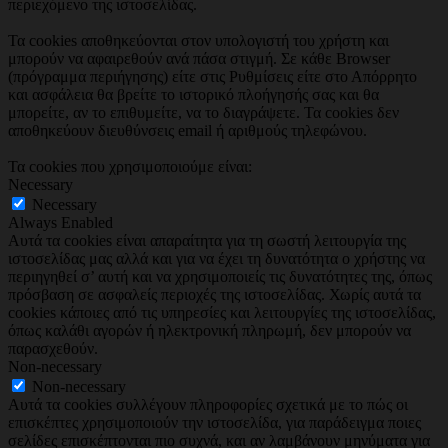
περιεχόμενο της ιστοσελίδας.
Τα cookies αποθηκεύονται στον υπολογιστή του χρήστη και
μπορούν να αφαιρεθούν ανά πάσα στιγμή. Σε κάθε Browser
(πρόγραμμα περιήγησης) είτε στις Ρυθμίσεις είτε στο Απόρρητο
και ασφάλεια θα βρείτε το ιστορικό πλοήγησής σας και θα
μπορείτε, αν το επιθυμείτε, να το διαγράψετε. Τα cookies δεν
αποθηκεύουν διευθύνσεις email ή αριθμούς τηλεφώνου.
Τα cookies που χρησιμοποιούμε είναι:
Necessary
Necessary
Always Enabled
Αυτά τα cookies είναι απαραίτητα για τη σωστή λειτουργία της
ιστοσελίδας μας αλλά και για να έχει τη δυνατότητα ο χρήστης να
περιηγηθεί σ’ αυτή και να χρησιμοποιείς τις δυνατότητες της, όπως
πρόσβαση σε ασφαλείς περιοχές της ιστοσελίδας. Χωρίς αυτά τα
cookies κάποιες από τις υπηρεσίες και λειτουργίες της ιστοσελίδας,
όπως καλάθι αγορών ή ηλεκτρονική πληρωμή, δεν μπορούν να
παρασχεθούν.
Non-necessary
Non-necessary
Αυτά τα cookies συλλέγουν πληροφορίες σχετικά με το πώς οι
επισκέπτες χρησιμοποιούν την ιστοσελίδα, για παράδειγμα ποιες
σελίδες επισκέπτονται πιο συχνά, και αν λαμβάνουν μηνύματα για