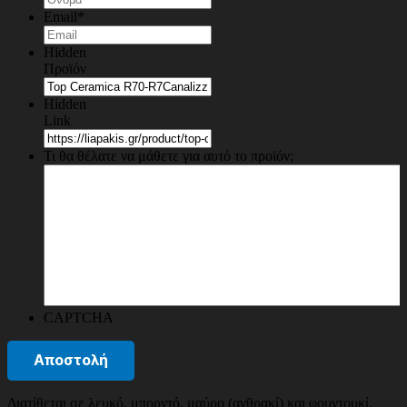
Email
*
Hidden
Προϊόν
Hidden
Link
Τι θα θέλατε να μάθετε για αυτό το προϊόν;
CAPTCHA
Διατίθεται σε λευκό, μπορντό, μαύρο (ανθρακί) και φουντουκί.