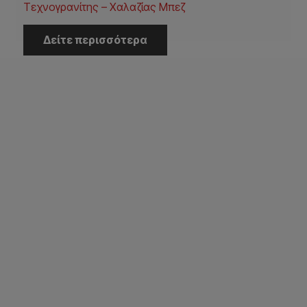
Τεχνογρανίτης – Χαλαζίας Μπεζ
Δείτε περισσότερα
Η Εταιρεία
Αρχική
Εταιρεία
Έργα
Κατάλογοι
Επικοινωνία
Εξυπηρέτηση Πελατών
Πληρωμή – Αποστολή