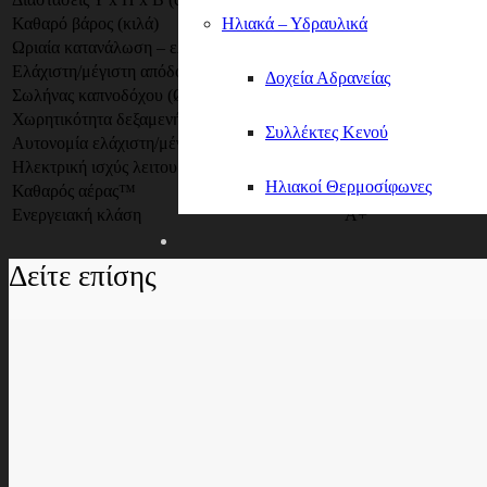
Ηλιακά – Υδραυλικά
Καθαρό βάρος (κιλά)
123
Ωριαία κατανάλωση – ελάχιστη/μέγιστη (Kg/h)
0,65 – 1,7
Ελάχιστη/μέγιστη απόδοση
90,5 – 92,2
Δοχεία Αδρανείας
Σωλήνας καπνοδόχου (Ø mm)
80 (Πίσω)
Χωρητικότητα δεξαμενής (Kg)
15
Συλλέκτες Κενού
Αυτονομία ελάχιστη/μέγιστη (ώρες)
9 – 23
Ηλεκτρική ισχύς λειτουργίας (W)
59
Ηλιακοί Θερμοσίφωνες
Καθαρός αέρας™
Ενεργειακή κλάση
Α+
Δείτε επίσης