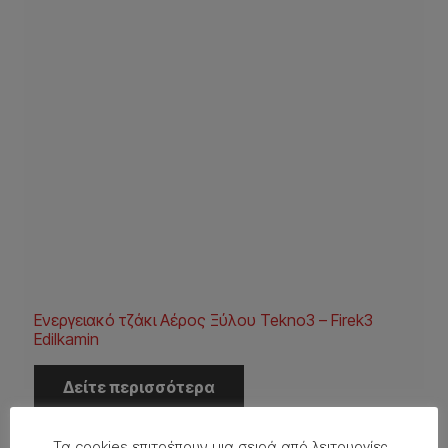
Ενεργειακό τζάκι Αέρος Ξύλου Tekno3 – Firek3
Edilkamin
Δείτε περισσότερα
Τα cookies επιτρέπουν μια σειρά από λειτουργίες...