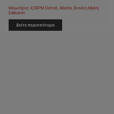
Μειωτήρας 4,5RPM Detroit, Atlanta, Boston,Miami,
Edilkamin
Δείτε περισσότερα
Η Εταιρεία
Αρχική
Εταιρεία
Έργα
Κατάλογοι
Επικοινωνία
Εξυπηρέτηση Πελατών