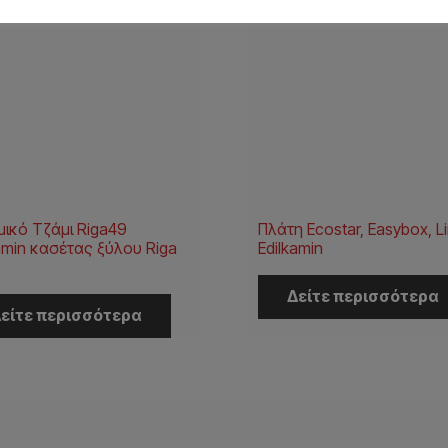
μικό Tζάμι Riga49
Πλάτη Ecostar, Easybox, L
amin κασέτας ξύλου Riga
Edilkamin
Δείτε περισσότερα
είτε περισσότερα