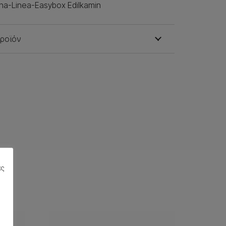
ana-Linea-Easybox Edilkamin
προϊόν
ας