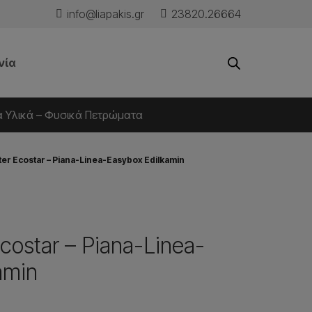
info@liapakis.gr
23820.26664
νία
ά Υλικά – Φυσικά Πετρώματα
later Ecostar – Piana-Linea-Easybox Edilkamin
 Ecostar – Piana-Linea-
amin