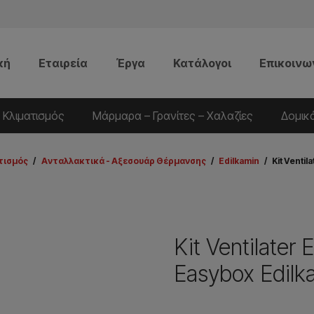
κή
Εταιρεία
Έργα
Κατάλογοι
Επικοινω
 Κλιματισμός
Μάρμαρα – Γρανίτες – Χαλαζίες
Δομικ
τισμός
/
Aνταλλακτικά - Aξεσουάρ Θέρμανσης
/
Edilkamin
/
Kit Venti
Kit Ventilater
Easybox Edilk