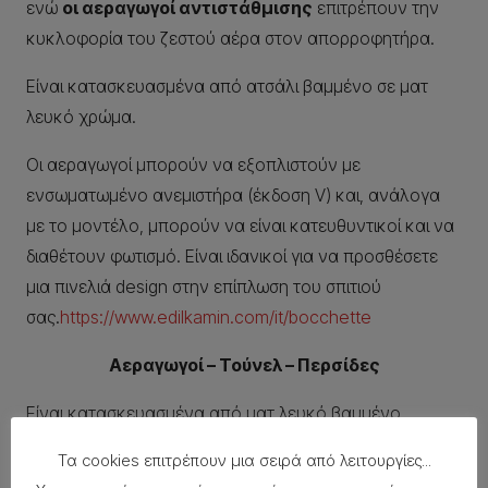
ενώ
οι αεραγωγοί αντιστάθμισης
επιτρέπουν την
κυκλοφορία του ζεστού αέρα στον απορροφητήρα.
Είναι κατασκευασμένα από ατσάλι βαμμένο σε ματ
λευκό χρώμα.
Οι αεραγωγοί μπορούν να εξοπλιστούν με
ενσωματωμένο ανεμιστήρα (έκδοση V) και, ανάλογα
με το μοντέλο, μπορούν να είναι κατευθυντικοί και να
διαθέτουν φωτισμό. Είναι ιδανικοί για να προσθέσετε
μια πινελιά design στην επίπλωση του σπιτιού
σας.
https://www.edilkamin.com/it/bocchette
Αεραγωγοί – Τούνελ – Περσίδες
Είναι κατασκευασμένα από ματ λευκό βαμμένο
χάλυβα.
Τα cookies επιτρέπουν μια σειρά από λειτουργίες...