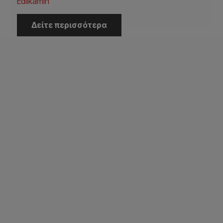
Edilkamin
Δείτε περισσότερα
Η Εταιρεία
Αρχική
Εταιρεία
Έργα
Κατάλογοι
Επικοινωνία
Εξυπηρέτηση Πελατών
Πληρωμή – Αποστολή