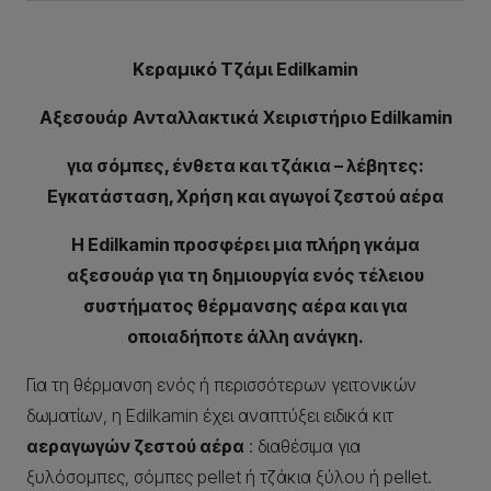
Κεραμικό Tζάμι Edilkamin
Αξεσουάρ
Ανταλλακτικά
Χειριστήριο
Edilkamin
για σόμπες, ένθετα και τζάκια – λέβητες:
Εγκατάσταση, Χρήση και αγωγοί ζεστού αέρα
Η Edilkamin προσφέρει μια πλήρη γκάμα
αξεσουάρ για τη δημιουργία ενός τέλειου
συστήματος θέρμανσης αέρα και για
οποιαδήποτε άλλη ανάγκη.
Για τη θέρμανση ενός ή περισσότερων γειτονικών
δωματίων, η Edilkamin έχει αναπτύξει ειδικά κιτ
αεραγωγών ζεστού αέρα
: διαθέσιμα για
ξυλόσομπες, σόμπες pellet ή τζάκια ξύλου ή pellet.