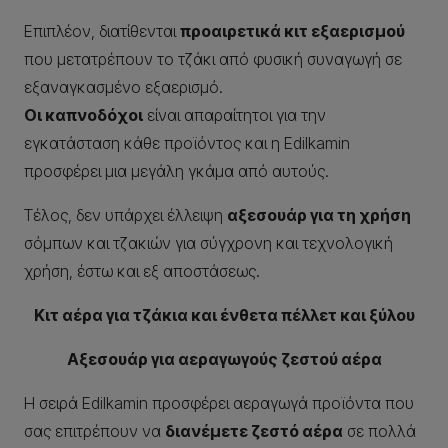
Επιπλέον, διατίθενται
προαιρετικά κιτ εξαερισμού
που μετατρέπουν το τζάκι από φυσική συναγωγή σε
εξαναγκασμένο εξαερισμό.
Οι καπνοδόχοι
είναι απαραίτητοι για την
εγκατάσταση κάθε προϊόντος και η Edilkamin
προσφέρει μια μεγάλη γκάμα από αυτούς.
Τέλος, δεν υπάρχει έλλειψη
αξεσουάρ για τη χρήση
σόμπων και τζακιών για σύγχρονη και τεχνολογική
χρήση, έστω και εξ αποστάσεως.
Κιτ αέρα για τζάκια και ένθετα πέλλετ και ξύλου
Αξεσουάρ για αεραγωγούς ζεστού αέρα
Η σειρά Edilkamin προσφέρει αεραγωγά προϊόντα που
σας επιτρέπουν να
διανέμετε ζεστό αέρα
σε πολλά