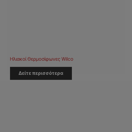
Ηλιακοί Θερμοσίφωνες Wilco
Δείτε περισσότερα
Η Εταιρεία
Αρχική
Εταιρεία
Έργα