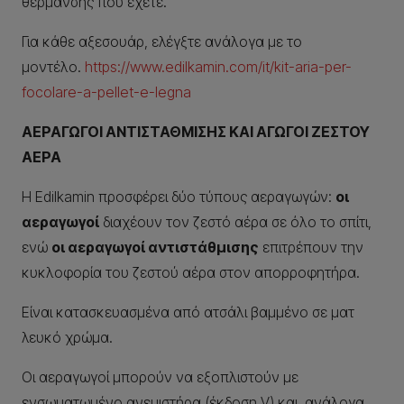
θέρμανσης που έχετε.
Για κάθε αξεσουάρ, ελέγξτε ανάλογα με το
μοντέλο.
https://www.edilkamin.com/it/kit-aria-per-
focolare-a-pellet-e-legna
ΑΕΡΑΓΩΓΟΙ ΑΝΤΙΣΤΑΘΜΙΣΗΣ ΚΑΙ ΑΓΩΓΟΙ ΖΕΣΤΟΥ
ΑΕΡΑ
Η Edilkamin προσφέρει δύο τύπους αεραγωγών:
οι
αεραγωγοί
διαχέουν τον ζεστό αέρα σε όλο το σπίτι,
ενώ
οι αεραγωγοί αντιστάθμισης
επιτρέπουν την
κυκλοφορία του ζεστού αέρα στον απορροφητήρα.
Είναι κατασκευασμένα από ατσάλι βαμμένο σε ματ
λευκό χρώμα.
Οι αεραγωγοί μπορούν να εξοπλιστούν με
ενσωματωμένο ανεμιστήρα (έκδοση V) και, ανάλογα