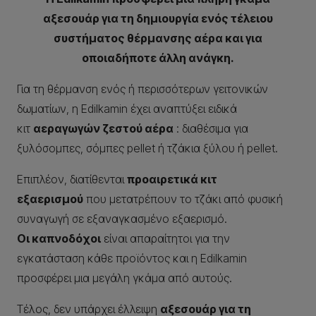
αξεσουάρ για τη δημιουργία ενός τέλειου
συστήματος θέρμανσης αέρα και για
οποιαδήποτε άλλη ανάγκη.
Για τη θέρμανση ενός ή περισσότερων γειτονικών
δωματίων, η Edilkamin έχει αναπτύξει ειδικά
κιτ
αεραγωγών ζεστού αέρα
: διαθέσιμα για
ξυλόσομπες, σόμπες pellet ή τζάκια ξύλου ή pellet.
Επιπλέον, διατίθενται
προαιρετικά κιτ
εξαερισμού
που μετατρέπουν το τζάκι από φυσική
συναγωγή σε εξαναγκασμένο εξαερισμό.
Οι καπνοδόχοι
είναι απαραίτητοι για την
εγκατάσταση κάθε προϊόντος και η Edilkamin
προσφέρει μια μεγάλη γκάμα από αυτούς.
Τέλος, δεν υπάρχει έλλειψη
αξεσουάρ για τη