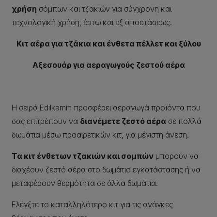
χρήση
σόμπων και τζακιών για σύγχρονη και
τεχνολογική χρήση, έστω και εξ αποστάσεως.
Κιτ αέρα για τζάκια και ένθετα πέλλετ και ξύλου
Αξεσουάρ για αεραγωγούς ζεστού αέρα
Η σειρά Edilkamin προσφέρει αεραγωγά προϊόντα που
σας επιτρέπουν να
διανέμετε ζεστό αέρα
σε πολλά
δωμάτια μέσω προαιρετικών κιτ, για μέγιστη άνεση.
Τα κιτ ένθετων τζακιών και σομπών
μπορούν να
διαχέουν ζεστό αέρα στο δωμάτιο εγκατάστασης ή να
μεταφέρουν θερμότητα σε άλλα δωμάτια.
Ελέγξτε το καταλληλότερο κιτ για τις ανάγκες