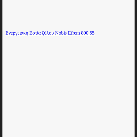
Ενεργειακή Εστία ξύλου Nobis Efrem 800.55