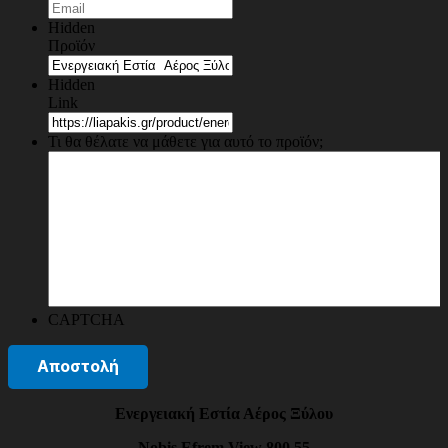
Hidden
Προϊόν
Hidden
Link
Τι θα θέλατε να μάθετε για αυτό το προϊόν;
CAPTCHA
Ενεργειακή Εστία Αέρος Ξύλου
Nobis Efrem View 800.55