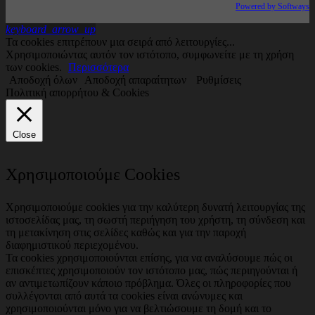
Powered by Softways
keyboard_arrow_up
Τα cookies επιτρέπουν μια σειρά από λειτουργίες...
Χρησιμοποιώντας αυτόν τον ιστότοπο, συμφωνείτε με τη χρήση
των cookies.
Περισσότερα
Αποδοχή όλων
Αποδοχή απαραίτητων
Ρυθμίσεις
Πολιτική απορρήτου & Cookies
Close
Χρησιμοποιούμε Cookies
Χρησιμοποιούμε cookies για την καλύτερη δυνατή λειτουργίας της
ιστοσελίδας μας, τη σωστή περιήγηση του χρήστη, τη σύνδεση και
τη μετακίνηση στις σελίδες καθώς και για την παροχή
διαφημιστικού περιεχομένου.
Τα cookies χρησιμοποιούνται επίσης, για να αναλύσουμε πώς οι
επισκέπτες χρησιμοποιούν τον ιστότοπο μας, πώς περιηγούνται ή
αν αντιμετωπίζουν κάποιο πρόβλημα. Όλες οι πληροφορίες που
συλλέγονται από αυτά τα cookies είναι ανώνυμες και
χρησιμοποιούνται μόνο για να βελτιώσουμε τη δομή και το