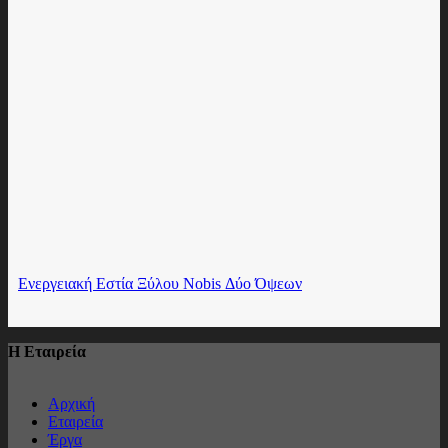
Ενεργειακή Εστία Ξύλου Nobis Δύο Όψεων
Η Εταιρεία
Αρχική
Εταιρεία
Έργα