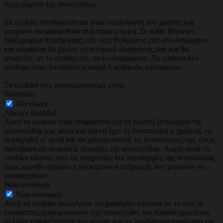
περιεχόμενο της ιστοσελίδας.
Τα cookies αποθηκεύονται στον υπολογιστή του χρήστη και
μπορούν να αφαιρεθούν ανά πάσα στιγμή. Σε κάθε Browser
(πρόγραμμα περιήγησης) είτε στις Ρυθμίσεις είτε στο Απόρρητο
και ασφάλεια θα βρείτε το ιστορικό πλοήγησής σας και θα
μπορείτε, αν το επιθυμείτε, να το διαγράψετε. Τα cookies δεν
αποθηκεύουν διευθύνσεις email ή αριθμούς τηλεφώνου.
Τα cookies που χρησιμοποιούμε είναι:
Necessary
Necessary
Always Enabled
Αυτά τα cookies είναι απαραίτητα για τη σωστή λειτουργία της
ιστοσελίδας μας αλλά και για να έχει τη δυνατότητα ο χρήστης να
περιηγηθεί σ’ αυτή και να χρησιμοποιείς τις δυνατότητες της, όπως
πρόσβαση σε ασφαλείς περιοχές της ιστοσελίδας. Χωρίς αυτά τα
cookies κάποιες από τις υπηρεσίες και λειτουργίες της ιστοσελίδας,
όπως καλάθι αγορών ή ηλεκτρονική πληρωμή, δεν μπορούν να
παρασχεθούν.
Non-necessary
Non-necessary
Αυτά τα cookies συλλέγουν πληροφορίες σχετικά με το πώς οι
επισκέπτες χρησιμοποιούν την ιστοσελίδα, για παράδειγμα ποιες
σελίδες επισκέπτονται πιο συχνά, και αν λαμβάνουν μηνύματα για