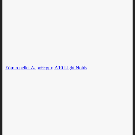
Σόμπα pellet Αερόθερμη A10 Light Nobis