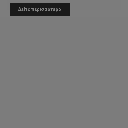
Δείτε περισσότερα
Η Εταιρεία
Αρχική
Εταιρεία
Έργα
Κατάλογοι
Επικοινωνία
Εξυπηρέτηση Πελατών
Πληρωμή – Αποστολή
Όροι