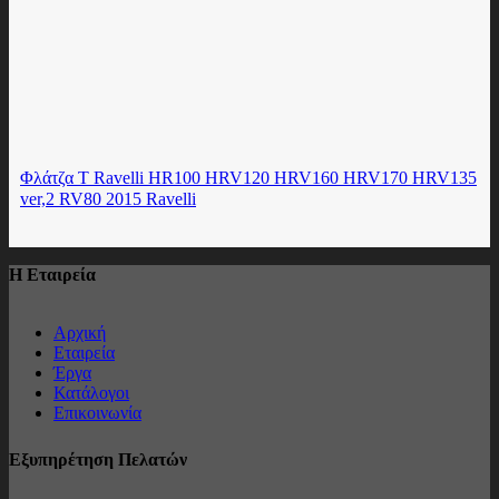
Φλάτζα Τ Ravelli HR100 HRV120 HRV160 HRV170 HRV135
ver,2 RV80 2015 Ravelli
Η Εταιρεία
Αρχική
Εταιρεία
Έργα
Κατάλογοι
Επικοινωνία
Εξυπηρέτηση Πελατών