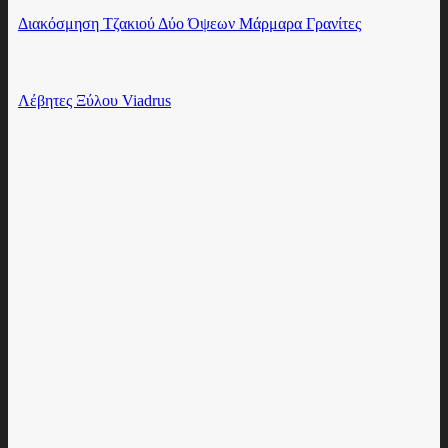
Διακόσμηση Τζακιού Δύο Όψεων Μάρμαρα Γρανίτες
Λέβητες Ξύλου Viadrus