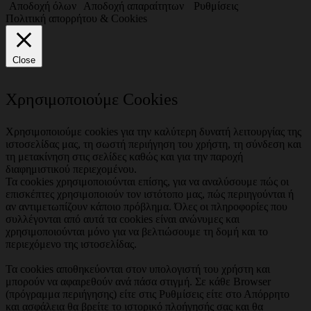
Αποδοχή όλων
Αποδοχή απαραίτητων
Ρυθμίσεις
Πολιτική απορρήτου & Cookies
Close
Χρησιμοποιούμε Cookies
Χρησιμοποιούμε cookies για την καλύτερη δυνατή λειτουργίας της
ιστοσελίδας μας, τη σωστή περιήγηση του χρήστη, τη σύνδεση και
τη μετακίνηση στις σελίδες καθώς και για την παροχή
διαφημιστικού περιεχομένου.
Τα cookies χρησιμοποιούνται επίσης, για να αναλύσουμε πώς οι
επισκέπτες χρησιμοποιούν τον ιστότοπο μας, πώς περιηγούνται ή
αν αντιμετωπίζουν κάποιο πρόβλημα. Όλες οι πληροφορίες που
συλλέγονται από αυτά τα cookies είναι ανώνυμες και
χρησιμοποιούνται μόνο για να βελτιώσουμε τη δομή και το
περιεχόμενο της ιστοσελίδας.
Τα cookies αποθηκεύονται στον υπολογιστή του χρήστη και
μπορούν να αφαιρεθούν ανά πάσα στιγμή. Σε κάθε Browser
(πρόγραμμα περιήγησης) είτε στις Ρυθμίσεις είτε στο Απόρρητο
και ασφάλεια θα βρείτε το ιστορικό πλοήγησής σας και θα