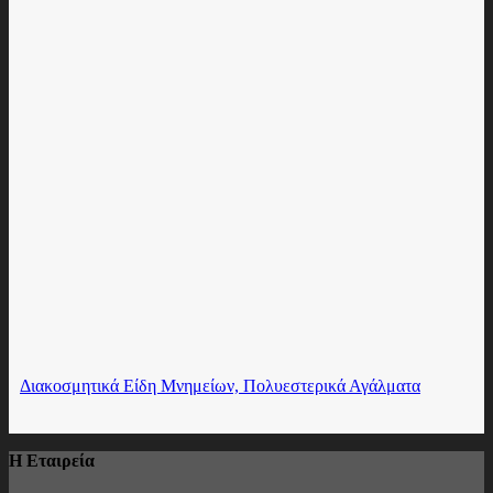
Διακοσμητικά Είδη Μνημείων, Πολυεστερικά Αγάλματα
Η Εταιρεία