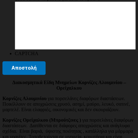
CAPTCHA
Διακοσμητικά Είδη Μνημείων Κορνίζες Αλουμινίου –
Ορείχαλκου
Κορνίζες Αλουμινίου
για πορσελάνες διαφόρων διαστάσεων.
Ποικίλλουν σε αποχρώσεις χρυσό, ασημί, μαύρο, λευκό, σατινέ,
μαρτελέ. Είναι ελαφριές, οικονομικές και δεν σκουριάζουν.
Κορνίζες Ορείχαλκου (Μπρούτζινες )
για πορσελάνες διαφόρων
διαστάσεων. Διατίθενται σε διάφορες αποχρώσεις και ανάγλυφα
σχέδια. Είναι βαριά, ύψιστης ποιότητας , κατάλληλα για μάρμαρα
και γρανίτες. Τοποθετούνται σε μνημεία, κοιμιτήρια και είναι