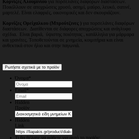
Κορνίζες Αλουμινίου
για πορσελάνες διαφόρων διαστάσεων.
Ποικίλλουν σε αποχρώσεις χρυσό, ασημί, μαύρο, λευκό, σατινέ,
μαρτελέ. Είναι ελαφριές, οικονομικές και δεν σκουριάζουν.
Κορνίζες Ορείχαλκου (Μπρούτζινες )
για πορσελάνες διαφόρων
διαστάσεων. Διατίθενται σε διάφορες αποχρώσεις και ανάγλυφα
σχέδια. Είναι βαριά, ύψιστης ποιότητας , κατάλληλα για μάρμαρα
και γρανίτες. Τοποθετούνται σε μνημεία, κοιμιτήρια και είναι
ανθεκτικά στον ήλιο και στην παγωνιά.
Ρωτήστε σχετικά με το προϊόν
Όνομα
*
Email
*
Hidden
Προϊόν
Hidden
Link
Τι θα θέλατε να μάθετε για αυτό το προϊόν;