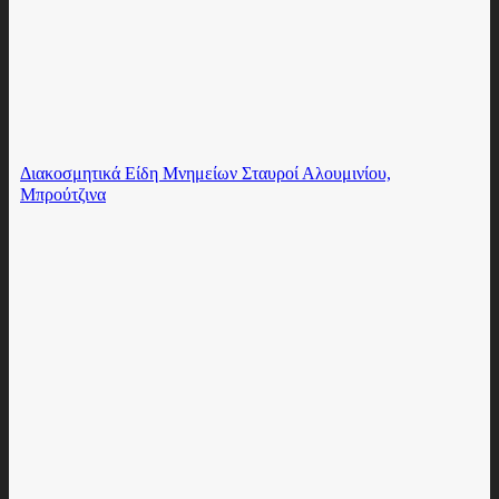
Διακοσμητικά Είδη Μνημείων Σταυροί Αλουμινίου,
Μπρούτζινα