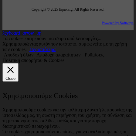
Copyright © 2025 liapakis.gr All Rights Reserved.
Powered by Softways
keyboard_arrow_up
Τα cookies επιτρέπουν μια σειρά από λειτουργίες...
Χρησιμοποιώντας αυτόν τον ιστότοπο, συμφωνείτε με τη χρήση
των cookies.
Περισσότερα
Αποδοχή όλων
Αποδοχή απαραίτητων
Ρυθμίσεις
Πολιτική απορρήτου & Cookies
Close
Χρησιμοποιούμε Cookies
Χρησιμοποιούμε cookies για την καλύτερη δυνατή λειτουργίας της
ιστοσελίδας μας, τη σωστή περιήγηση του χρήστη, τη σύνδεση και
τη μετακίνηση στις σελίδες καθώς και για την παροχή
διαφημιστικού περιεχομένου.
Τα cookies χρησιμοποιούνται επίσης, για να αναλύσουμε πώς οι