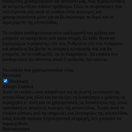
επισκέπτες χρησιμοποιούν τον ιστότοπο μας, πώς περιηγούνται ή
αν αντιμετωπίζουν κάποιο πρόβλημα. Όλες οι πληροφορίες που
συλλέγονται από αυτά τα cookies είναι ανώνυμες και
χρησιμοποιούνται μόνο για να βελτιώσουμε τη δομή και το
περιεχόμενο της ιστοσελίδας.
Τα cookies αποθηκεύονται στον υπολογιστή του χρήστη και
μπορούν να αφαιρεθούν ανά πάσα στιγμή. Σε κάθε Browser
(πρόγραμμα περιήγησης) είτε στις Ρυθμίσεις είτε στο Απόρρητο
και ασφάλεια θα βρείτε το ιστορικό πλοήγησής σας και θα
μπορείτε, αν το επιθυμείτε, να το διαγράψετε. Τα cookies δεν
αποθηκεύουν διευθύνσεις email ή αριθμούς τηλεφώνου.
Τα cookies που χρησιμοποιούμε είναι:
Necessary
Necessary
Always Enabled
Αυτά τα cookies είναι απαραίτητα για τη σωστή λειτουργία της
ιστοσελίδας μας αλλά και για να έχει τη δυνατότητα ο χρήστης να
περιηγηθεί σ’ αυτή και να χρησιμοποιείς τις δυνατότητες της, όπως
πρόσβαση σε ασφαλείς περιοχές της ιστοσελίδας. Χωρίς αυτά τα
cookies κάποιες από τις υπηρεσίες και λειτουργίες της ιστοσελίδας,
όπως καλάθι αγορών ή ηλεκτρονική πληρωμή, δεν μπορούν να
παρασχεθούν.
Non-necessary