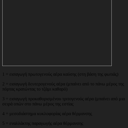
1 = εισαγωγή πρωτογενούς αέρα καύσης (στη βάση της φωτιάς)
2 = εισαγωγή δευτερογενούς αέρα (μπαίνει από το πάνω μέρος της
πόρτας κρατώντας το τζάμι καθαρό)
3 = εισαγωγή προκαθορισμένου τριτογενούς αέρα (μπαίνει από μια
σειρά οπών στο πάνω μέρος της εστίας
4 = μεσοδιάστημα κυκλοφορίας αέρα θέρμανσης
5 = εναλλάκτης παραγωγής αέρα θέρμανσης