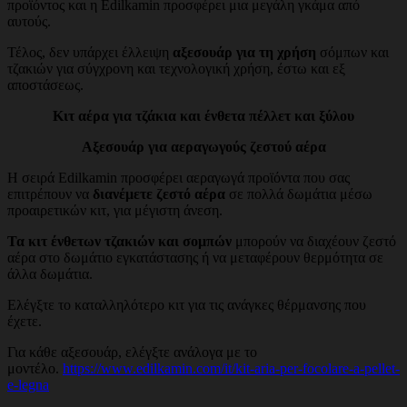
προϊόντος και η Edilkamin προσφέρει μια μεγάλη γκάμα από
αυτούς.
Τέλος, δεν υπάρχει έλλειψη
αξεσουάρ για τη χρήση
σόμπων και
τζακιών για σύγχρονη και τεχνολογική χρήση, έστω και εξ
αποστάσεως.
Κιτ αέρα για τζάκια και ένθετα πέλλετ και ξύλου
Αξεσουάρ για αεραγωγούς ζεστού αέρα
Η σειρά Edilkamin προσφέρει αεραγωγά προϊόντα που σας
επιτρέπουν να
διανέμετε ζεστό αέρα
σε πολλά δωμάτια μέσω
προαιρετικών κιτ, για μέγιστη άνεση.
Τα κιτ ένθετων τζακιών και σομπών
μπορούν να διαχέουν ζεστό
αέρα στο δωμάτιο εγκατάστασης ή να μεταφέρουν θερμότητα σε
άλλα δωμάτια.
Ελέγξτε το καταλληλότερο κιτ για τις ανάγκες θέρμανσης που
έχετε.
Για κάθε αξεσουάρ, ελέγξτε ανάλογα με το
μοντέλο.
https://www.edilkamin.com/it/kit-aria-per-focolare-a-pellet-
e-legna