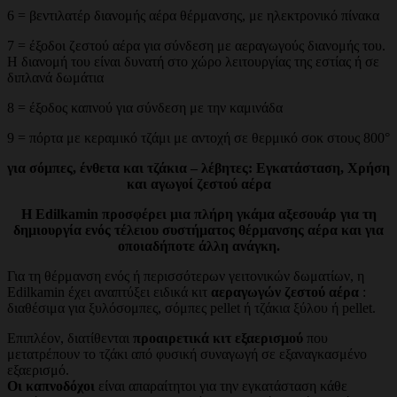
6 = βεντιλατέρ διανομής αέρα θέρμανσης, με ηλεκτρονικό πίνακα
7 = έξοδοι ζεστού αέρα για σύνδεση με αεραγωγούς διανομής του.
Η διανομή του είναι δυνατή στο χώρο λειτουργίας της εστίας ή σε
διπλανά δωμάτια
8 = έξοδος καπνού για σύνδεση με την καμινάδα
9 = πόρτα με κεραμικό τζάμι με αντοχή σε θερμικό σοκ στους 800°
για σόμπες, ένθετα και τζάκια – λέβητες: Εγκατάσταση, Χρήση
και αγωγοί ζεστού αέρα
Η Edilkamin προσφέρει μια πλήρη γκάμα αξεσουάρ για τη
δημιουργία ενός τέλειου συστήματος θέρμανσης αέρα και για
οποιαδήποτε άλλη ανάγκη.
Για τη θέρμανση ενός ή περισσότερων γειτονικών δωματίων, η
Edilkamin έχει αναπτύξει ειδικά κιτ
αεραγωγών ζεστού αέρα
:
διαθέσιμα για ξυλόσομπες, σόμπες pellet ή τζάκια ξύλου ή pellet.
Επιπλέον, διατίθενται
προαιρετικά κιτ εξαερισμού
που
μετατρέπουν το τζάκι από φυσική συναγωγή σε εξαναγκασμένο
εξαερισμό.
Οι καπνοδόχοι
είναι απαραίτητοι για την εγκατάσταση κάθε