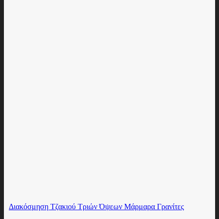
Διακόσμηση Τζακιού Τριών Όψεων Μάρμαρα Γρανίτες