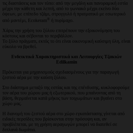
τις διαστάσεις και τον τύπο: από την μεγάλη και πανοραμική εστία
μέχρι την κάθετη και λεπτή, από το γωνιακό μέχρι εκείνο δύο
όψεων, με επίπεδο τζάμι, στρογγυλό ή πρισματικό με εσωτερικό
®
από μαντέμι, Ecokeram
ή πυρίμαχο.
Χάρις την χρήση του ξύλου επιτρέπουν την εξοικονόμηση του
κόστους και σέβονται το περιβάλλον.
Το ξύλο πράγματι, εκτός το ότι είναι οικονομική καύσιμη ύλη, είναι
εύκολο να βρεθεί.
Ενδεικτικά Χαρακτηριστικά και Λειτουργίες Τζακιών
Edilkamin
Πρόκειται για μηχανισμούς σχεδιασμένους για την παραγωγή
ζεστού αέρα με την καύση ξύλου.
Στο διάστημα μεταξύ της εστίας και της επένδυσης, κυκλοφορούμε
τον αέρα του χώρου μας ή εξωτερικού, που μπαίνοντας από τη
βάση, θερμαίνεται κατά μήκος των τοιχωμάτων και βγαίνει στο
χώρο μας.
Η διανομή του ζεστού αέρα στο χώρο εγκατάστασης γίνεται από
ειδικές περσίδες που βρίσκονται στην πρόσοψη και, αν
προβλέπεται, με τη χρήση αεραγωγών μπορεί να διατεθεί σε
διπλανά δωμάτια.