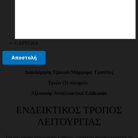
CAPTCHA
Διακόσμηση Τζακιού Μάρμαρα Γρανίτες
Τριών (3) πλευρών
Aξεσουάρ
Ανταλλακτικά
Edilkamin
ΕΝΔΕΙΚΤΙΚΟΣ ΤΡΟΠΟΣ
ΛΕΙΤΟΥΡΓΙΑΣ
Για τον τρόπο λειτουργίας καθενός μοντέλου συμβουλευτείτε το