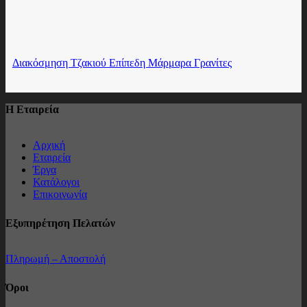
Διακόσμηση Τζακιού Επίπεδη Μάρμαρα Γρανίτες
Η Εταιρεία
Αρχική
Εταιρεία
Έργα
Κατάλογοι
Επικοινωνία
Εξυπηρέτηση Πελατών
Πληρωμή – Αποστολή
Όροι