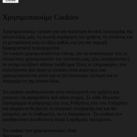
Χρησιμοποιούμε Cookies
Χρησιμοποιούμε cookies για την καλύτερη δυνατή λειτουργίας της
ιστοσελίδας μας, τη σωστή περιήγηση του χρήστη, τη σύνδεση και
τη μετακίνηση στις σελίδες καθώς και για την παροχή
διαφημιστικού περιεχομένου.
Τα cookies χρησιμοποιούνται επίσης, για να αναλύσουμε πώς οι
επισκέπτες χρησιμοποιούν τον ιστότοπο μας, πώς περιηγούνται ή
αν αντιμετωπίζουν κάποιο πρόβλημα. Όλες οι πληροφορίες που
συλλέγονται από αυτά τα cookies είναι ανώνυμες και
χρησιμοποιούνται μόνο για να βελτιώσουμε τη δομή και το
περιεχόμενο της ιστοσελίδας.
Τα cookies αποθηκεύονται στον υπολογιστή του χρήστη και
μπορούν να αφαιρεθούν ανά πάσα στιγμή. Σε κάθε Browser
(πρόγραμμα περιήγησης) είτε στις Ρυθμίσεις είτε στο Απόρρητο
και ασφάλεια θα βρείτε το ιστορικό πλοήγησής σας και θα
μπορείτε, αν το επιθυμείτε, να το διαγράψετε. Τα cookies δεν
αποθηκεύουν διευθύνσεις email ή αριθμούς τηλεφώνου.
Τα cookies που χρησιμοποιούμε είναι:
Necessary