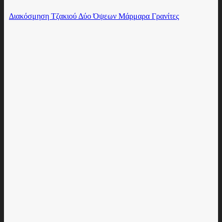
Διακόσμηση Τζακιού Δύο Όψεων Μάρμαρα Γρανίτες