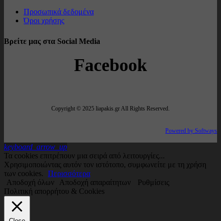
Προσωπικά δεδομένα
Όροι χρήσης
Βρείτε μας στα Social Media
Facebook
Copyright © 2025 liapakis.gr All Rights Reserved.
Powered by Softways
keyboard_arrow_up
Τα cookies επιτρέπουν μια σειρά από λειτουργίες...
Χρησιμοποιώντας αυτόν τον ιστότοπο, συμφωνείτε με τη χρήση
των cookies.
Περισσότερα
Αποδοχή όλων
Αποδοχή απαραίτητων
Ρυθμίσεις
Πολιτική απορρήτου & Cookies
Close