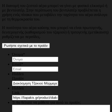
Η διανομή του ζεστού αέρα μπορεί να γίνει με φυσικό ελκυσμό ή
με βεντιλατέρ. Στην περίπτωση του βεντιλατέρ προβλέπεται η
χρήση ενός πίνακα που μεταβάλει την ταχύτητα του αέρα ανάλογα
με τη θερμοκρασία του.
Η ποσότητα του αέρα καύσης που μπορεί να είναι πρωτογενής,
δευτερογενής (καθαρισμού του τζαμιού) ή τριτογενής (μετάκαυση)
ρυθμίζεται με περσίδες.
Ρωτήστε σχετικά με το προϊόν
Όνομα
*
Email
*
Hidden
Προϊόν
Hidden
Link
Τι θα θέλατε να μάθετε για αυτό το προϊόν;