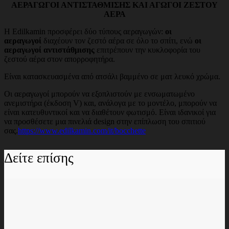
ΑΕΡΑΓΩΓΟΙ ΑΝΤΙΣΤΑΘΜΙΣΗΣ ΚΑΙ ΑΓΩΓΟΙ ΖΕΣΤΟΥ
ΑΕΡΑ
Η Edilkamin προσφέρει δύο τύπους αεραγωγών:
οι
αεραγωγοί
διαχέουν τον ζεστό αέρα σε όλο το σπίτι, ενώ
οι
αεραγωγοί αντιστάθμισης
επιτρέπουν την κυκλοφορία του
ζεστού αέρα στον απορροφητήρα.
Είναι κατασκευασμένα από ατσάλι βαμμένο σε ματ λευκό χρώμα.
Οι αεραγωγοί μπορούν να εξοπλιστούν με ενσωματωμένο
ανεμιστήρα (έκδοση V) και, ανάλογα με το μοντέλο, μπορούν να
είναι κατευθυντικοί και να διαθέτουν φωτισμό. Είναι ιδανικοί για
να προσθέσετε μια πινελιά design στην επίπλωση του σπιτιού
σας.
https://www.edilkamin.com/it/bocchette
Δείτε επίσης