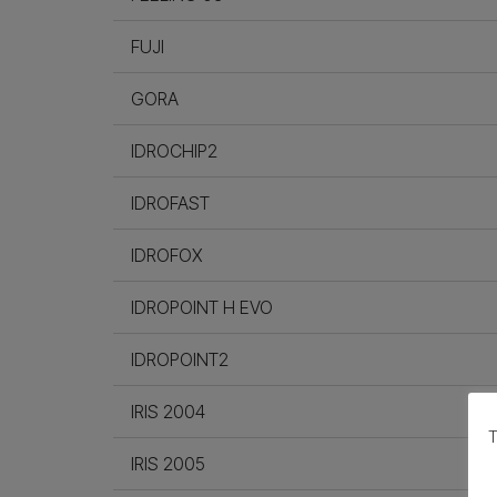
FUJI
GORA
IDROCHIP2
IDROFAST
IDROFOX
IDROPOINT H EVO
IDROPOINT2
IRIS 2004
Τ
IRIS 2005