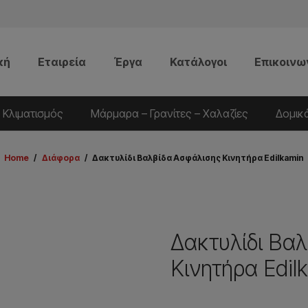
κή
Εταιρεία
Έργα
Κατάλογοι
Επικοινω
 Κλιματισμός
Μάρμαρα – Γρανίτες – Χαλαζίες
Δομικ
Home
/
Διάφορα
/
Δακτυλίδι Βαλβίδα Ασφάλισης Κινητήρα Edilkamin
Δακτυλίδι Βα
Κινητήρα Edil