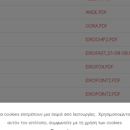
ANDE.PDF
GORA.PDF
IDROCHIP2.PDF
IDROFAST_01-09-08.
IDROFOX.PDF
IDROPOINT2.PDF
IDROPOINT2.PDF
IRIS_2004.PDF
α cookies επιτρέπουν μια σειρά από λειτουργίες... Χρησιμοποιώντ
IRIS2005.PDF
αυτόν τον ιστότοπο, συμφωνείτε με τη χρήση των cookies.