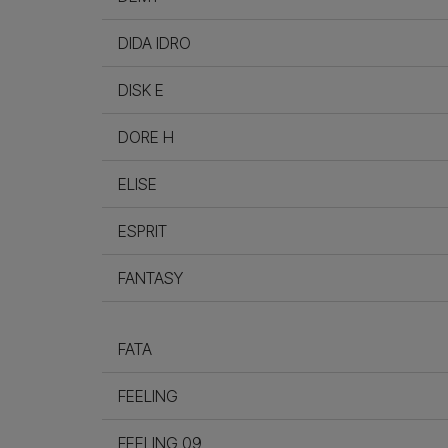
DIDA IDRO
DISK E
DORE H
ELISE
ESPRIT
FANTASY
FATA
FEELING
FEELING 09