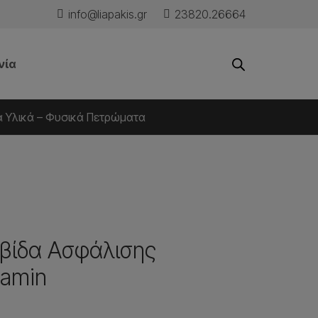
info@liapakis.gr
23820.26664
νία
ά Υλικά – Φυσικά Πετρώματα
λβίδα Ασφάλισης
kamin