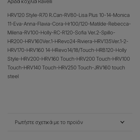
Αρίδα κοχλία Ravelli
HRV120 Style-R70 R.Can-RV80-Lisa Plus 10-14-Monica
11-Eva-Anna-Flavia-Cora-Hr100/120-Matilde-Rebecca-
Milena-RV100-Holly-RC-R120-Sofia Ver.2-Spillo-
HR200-HRV160Ver.1-HRevo24-Riviera-HRV135Ver.1-2-
HRV170-HRV160 14-HRevo14/18/Touch-HRB120-Holly
Style-HRV200-HRV160 Touch-HRV200 Touch-HRV100
Touch-HRV140 Touch-HRV250 Touch-JRV160 touch
steel
Ρωτήστε σχετικά με το προϊόν