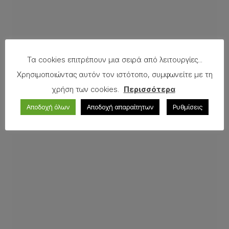
Τα cookies επιτρέπουν μια σειρά από λειτουργίες...
Χρησιμοποιώντας αυτόν τον ιστότοπο, συμφωνείτε με τη
Top Ceramica, Πάνω μέρος Κεραμικού Monica
χρήση των cookies.
Περισσότερα
Αποδοχή όλων
Αποδοχή απαραίτητων
Ρυθμίσεις
Δείτε περισσότερα