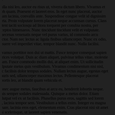
ulla nisi leo, auctor eu risus ut, viverra dictum libero. Vivamus et
ibh quam. Praesent et laoreet eros. In eget nunc placerat, auctor
uam lacinia, convallis ante. Suspendisse congue velit id dignissim
orta. Proin vulputate lorem placerat neque accumsan cursus. Class
ptent taciti sociosqu ad litora torquent per conubia nostra, per
nceptos himenaeos. Nunc tincidunt tincidunt velit et vulputate.
aecenas venenatis neque vel purus varius, id commodo arcu
uctor. Nam nec lectus ac ligula finibus ullamcorper. Nunc ex odio,
osuere vel imperdiet vitae, tempor blandit nunc. Nulla facilisi.
ivamus porttitor non dui ut mattis. Fusce tempor consequat sapien
ltrices volutpat. Duis ac diam aliquet, pulvinar tellus vitae, molestie
uam. Fusce commodo mollis dui, at aliquet enim. Ut sollicitudin
ulputate metus quis vestibulum. Vivamus condimentum nisi nisl,
ec facilisis dolor tempus sodales. Nullam lectus augue, egestas eget
auris sed, ullamcorper maximus lectus. Pellentesque placerat
obortis leo, at blandit quam vehicula et.
onec augue metus, faucibus at arcu eu, hendrerit lobortis neque.
uis semper sodales malesuada. Quisque a metus dolor. Etiam
olutpat vel ex ut facilisis. Phasellus purus eros, sagittis sed lorem
u, lacinia tempor sem. Vestibulum a tellus enim. Integer eu magna
rnare, lacinia eros eget, elementum enim. Cras placerat nisi sit amet
isi scelerisque, ut laoreet sapien venenatis.