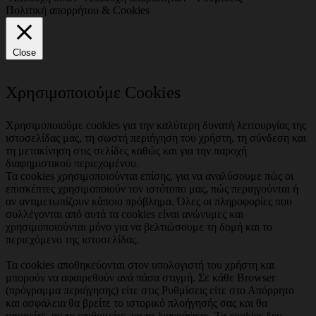
Πολιτική απορρήτου & Cookies
Close
Χρησιμοποιούμε Cookies
Χρησιμοποιούμε cookies για την καλύτερη δυνατή λειτουργίας της
ιστοσελίδας μας, τη σωστή περιήγηση του χρήστη, τη σύνδεση και
τη μετακίνηση στις σελίδες καθώς και για την παροχή
διαφημιστικού περιεχομένου.
Τα cookies χρησιμοποιούνται επίσης, για να αναλύσουμε πώς οι
επισκέπτες χρησιμοποιούν τον ιστότοπο μας, πώς περιηγούνται ή
αν αντιμετωπίζουν κάποιο πρόβλημα. Όλες οι πληροφορίες που
συλλέγονται από αυτά τα cookies είναι ανώνυμες και
χρησιμοποιούνται μόνο για να βελτιώσουμε τη δομή και το
περιεχόμενο της ιστοσελίδας.
Τα cookies αποθηκεύονται στον υπολογιστή του χρήστη και
μπορούν να αφαιρεθούν ανά πάσα στιγμή. Σε κάθε Browser
(πρόγραμμα περιήγησης) είτε στις Ρυθμίσεις είτε στο Απόρρητο
και ασφάλεια θα βρείτε το ιστορικό πλοήγησής σας και θα
μπορείτε, αν το επιθυμείτε, να το διαγράψετε. Τα cookies δεν