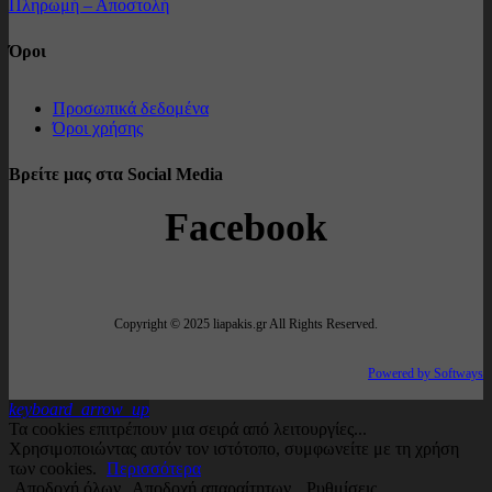
Πληρωμή – Αποστολή
Όροι
Προσωπικά δεδομένα
Όροι χρήσης
Βρείτε μας στα Social Media
Facebook
Copyright © 2025 liapakis.gr All Rights Reserved.
Powered by Softways
keyboard_arrow_up
Τα cookies επιτρέπουν μια σειρά από λειτουργίες...
Χρησιμοποιώντας αυτόν τον ιστότοπο, συμφωνείτε με τη χρήση
των cookies.
Περισσότερα
Αποδοχή όλων
Αποδοχή απαραίτητων
Ρυθμίσεις